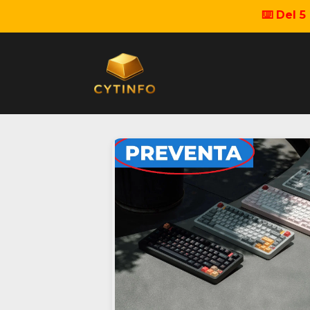
⌨️ Del 