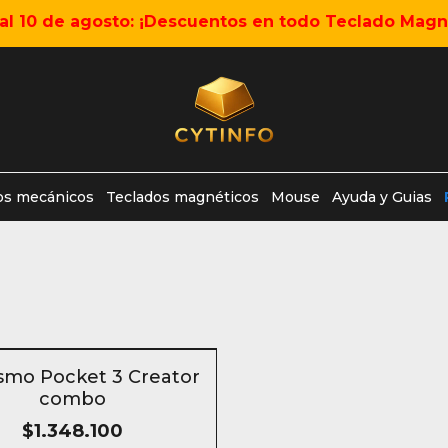
5 al 10 de agosto: ¡Descuentos en todo Teclado Magné
os mecánicos
Teclados magnéticos
Mouse
Ayuda y Guias
TOCK
smo Pocket 3 Creator
combo
$1.348.100