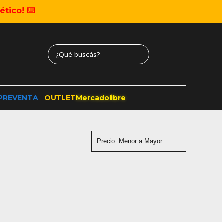
tico! ⌨️
PREVENTA
OUTLET
Mercadolibre