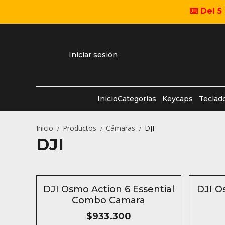
⌨️ Del 
Iniciar sesión
Inicio
Categorías
Keycaps
Teclad
Inicio
Productos
Cámaras
DJI
/
/
/
DJI
SIN STOCK
SIN S
DJI Osmo Action 6 Essential
DJI O
Combo Camara
$933.300