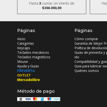
Hasta
3
cuotas sin interés
de
Ha
$366.000,00
Páginas
Páginas
Inicio
Cómo comprar
Categorías
Garantía de Mejor Pr
Keycaps
Política de devolució
Teclados mecánicos
Guias de preventa y 
Teclados magnéticos
ido
Mouse
Compatibilidad y gui
Ayuda y Guias
Guia para lubricar sw
PREVENTA
Quiénes somos
OUTLET
Mercadolibre
Método de pago