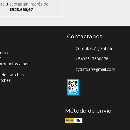
sta
3
cuotas sin interés
de
$528.666,67
Contactanos
Córdoba, Argentina
ecio
n
+5493517630078
productos a ped
cytinfoar@gmail.com
a de switches
itches
Método de envío