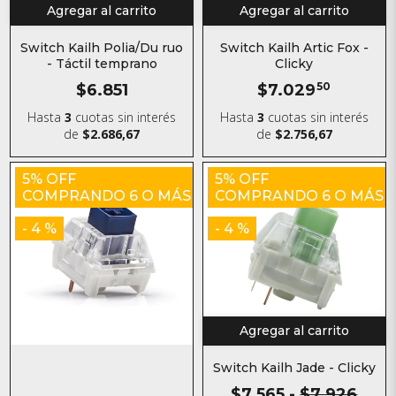
Agregar al carrito
Agregar al carrito
Switch Kailh Polia/Du ruo
Switch Kailh Artic Fox -
- Táctil temprano
Clicky
$6.851
$7.029
50
Hasta
3
cuotas sin interés
Hasta
3
cuotas sin interés
de
$2.686,67
de
$2.756,67
5% OFF
5% OFF
COMPRANDO 6 O MÁS
COMPRANDO 6 O MÁS
- 4 %
- 4 %
Agregar al carrito
Switch Kailh Jade - Clicky
$7.565
-
$7.926