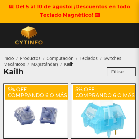
⌨️ Del 5 al 10 de agosto: ¡Descuentos en todo
Teclado Magnético! ⌨️
Inicio
Productos
Computación
Teclados
Switches
/
/
/
/
Mecánicos
MX(estándar)
Kailh
/
/
Kailh
Filtrar
5% OFF
5% OFF
COMPRANDO 6 O MÁS
COMPRANDO 6 O MÁS