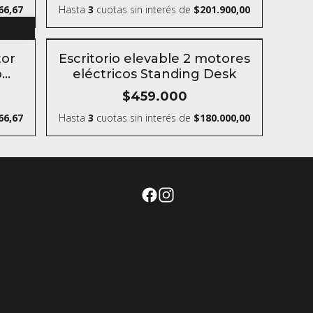
66,67
Hasta
3
cuotas sin interés
de
$201.900,00
SIN STOCK
tor
Escritorio elevable 2 motores
o
eléctricos Standing Desk
k
$459.000
66,67
Hasta
3
cuotas sin interés
de
$180.000,00