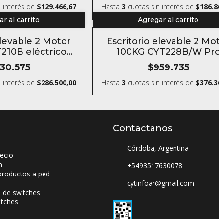
 interés
de
$129.466,67
Hasta
3
cuotas sin interés
de
$186.8
r al carrito
Agregar al carrito
elevable 2 Motor
Escritorio elevable 2 Mo
210B eléctrico
100KG CYT228B/W Pr
ding desk
eléctrico Standing des
30.575
$959.735
 interés
de
$286.500,00
Hasta
3
cuotas sin interés
de
$376.3
Contactanos
Córdoba, Argentina
ecio
n
+5493517630078
productos a ped
cytinfoar@gmail.com
a de switches
itches