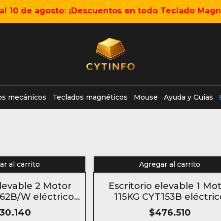
5 al 10 de agosto: ¡Descuentos en todo Teclado Magné
os mecánicos
Teclados magnéticos
Mouse
Ayuda y Guias
r al carrito
Agregar al carrito
elevable 2 Motor
Escritorio elevable 1 Mo
62B/W eléctrico
115KG CYT153B eléctric
ding desk
Standing desk
30.140
$476.510