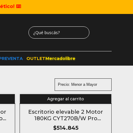
tico! ⌨️
PREVENTA
OUTLET
Mercadolibre
Agregar al carrito
tor
Escritorio elevable 2 Motor
o
180KG CYT270B/W Pro
eléctrico Standing desk
$514.845