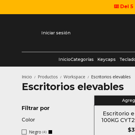
⌨️ Del 
Iniciar sesión
Inicio
Categorías
Keycaps
Teclad
Inicio
Productos
Workspace
Escritorios elevables
/
/
/
Escritorios elevables
Agrega
Filtrar por
Escritorio 
Color
100KG CYT2
Stan
$3
Negro
(4)