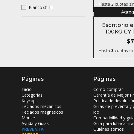
Hasta
3
cuotas sin
Blanco
(3)
Agrega
Escritorio 
100KG CYT
Stan
$7
Hasta
3
cuotas sin
Páginas
Páginas
Inicio
Cómo comprar
Categorías
Garantía de Mejor Pr
Keycaps
Política de devolució
Teclados mecánicos
Guias de preventa y 
Teclados magnéticos
ido
Mouse
Compatibilidad y gui
Ayuda y Guias
Guia para lubricar sw
PREVENTA
Quiénes somos