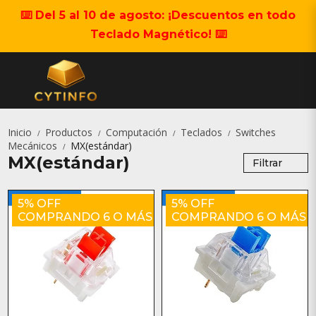
⌨️ Del 5 al 10 de agosto: ¡Descuentos en todo
Teclado Magnético! ⌨️
Inicio
Productos
Computación
Teclados
Switches
/
/
/
/
Mecánicos
MX(estándar)
/
MX(estándar)
Filtrar
5% OFF
5% OFF
COMPRANDO 6 O MÁS
COMPRANDO 6 O MÁS