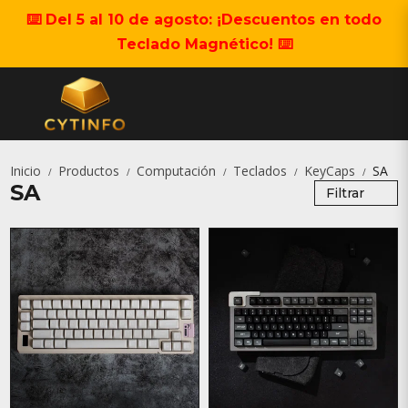
⌨️ Del 5 al 10 de agosto: ¡Descuentos en todo
Teclado Magnético! ⌨️
Inicio
Productos
Computación
Teclados
KeyCaps
SA
/
/
/
/
/
SA
Filtrar