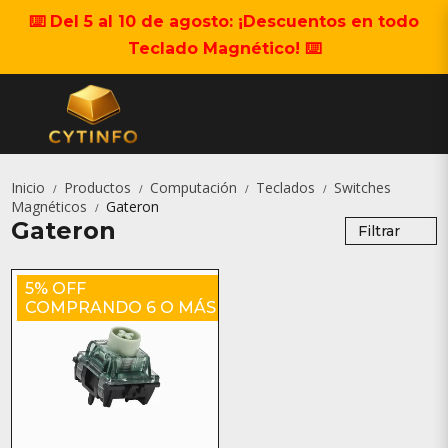
⌨️ Del 5 al 10 de agosto: ¡Descuentos en todo
Teclado Magnético! ⌨️
Inicio
Productos
Computación
Teclados
Switches
/
/
/
/
Magnéticos
Gateron
/
Gateron
Filtrar
5% OFF
COMPRANDO 6 O MÁS