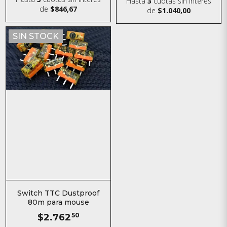
Hasta
3
cuotas sin interés
de
$846,67
de
$1.040,00
SIN STOCK
Switch TTC Dustproof
80m para mouse
$2.762
50