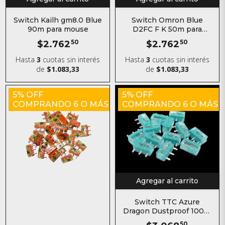
Switch Kailh gm8.0 Blue
Switch Omron Blue
90m para mouse
D2FC F K 50m para
mouse
$2.762
50
$2.762
50
Hasta
3
cuotas sin interés
Hasta
3
cuotas sin interés
de
$1.083,33
de
$1.083,33
5% OFF
5% OFF
COMPRANDO 6 O MÁS
COMPRANDO 6 O MÁS
Agregar al carrito
Switch TTC Azure
Dragon Dustproof 100m
para mouse
50