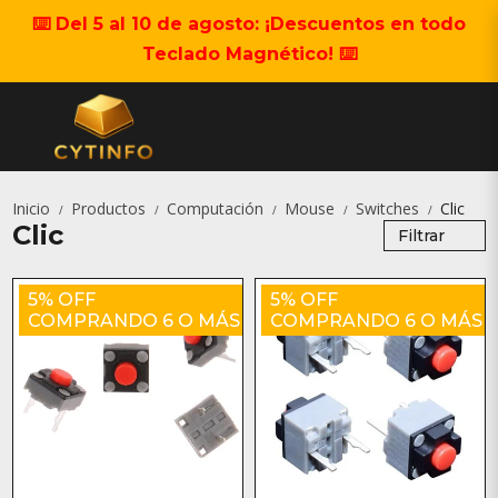
⌨️ Del 5 al 10 de agosto: ¡Descuentos en todo
Teclado Magnético! ⌨️
Inicio
Productos
Computación
Mouse
Switches
Clic
/
/
/
/
/
Clic
Filtrar
5% OFF
5% OFF
COMPRANDO 6 O MÁS
COMPRANDO 6 O MÁS