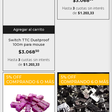
$3.068
Hasta
3
cuotas sin interés
de
$1.203,33
Agregar al carrito
Switch TTC Dustproof
100m para mouse
$3.068
50
Hasta
3
cuotas sin interés
de
$1.203,33
5% OFF
5% OFF
COMPRANDO 6 O MÁS
COMPRANDO 6 O MÁS