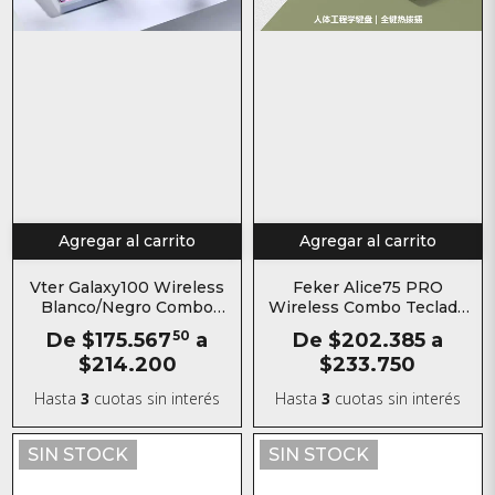
Agregar al carrito
Agregar al carrito
Vter Galaxy100 Wireless
Feker Alice75 PRO
Blanco/Negro Combo
Wireless Combo Teclado
Teclado Mecanico
Mecanico Aluminio
De
$175.567
50
a
De
$202.385
a
Aluminio Inalámbrico
Inalámbrico
$214.200
$233.750
Hasta
3
cuotas sin interés
Hasta
3
cuotas sin interés
SIN STOCK
SIN STOCK