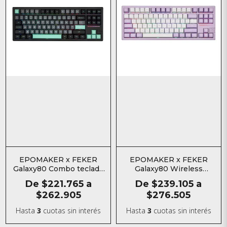
EPOMAKER x FEKER
EPOMAKER x FEKER
Galaxy80 Combo teclado
Galaxy80 Wireless
mecánico aluminio
Purple Combo Teclado
De
$221.765
a
De
$239.105
a
Mecanico Aluminio
$262.905
$276.505
Inalámbrico
Hasta
3
cuotas sin interés
Hasta
3
cuotas sin interés