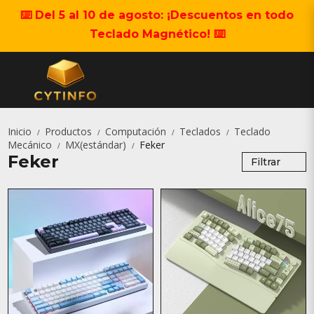
⌨️ Del 5 al 10 de agosto: ¡Descuentos en todo
Teclado Magnético! ⌨️
Inicio
Productos
Computación
Teclados
Teclado
/
/
/
/
Mecánico
MX(estándar)
Feker
/
/
Feker
Filtrar