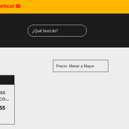
tico! ⌨️
ss
co
55