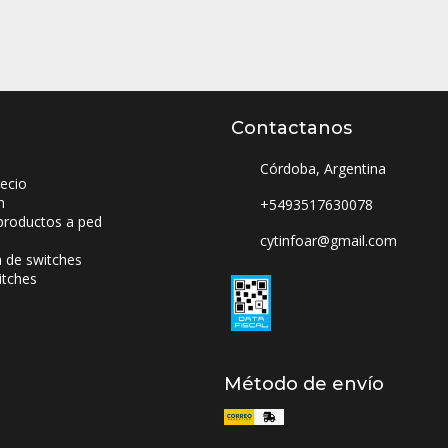
Contactanos
Córdoba, Argentina
ecio
n
+5493517630078
productos a ped
cytinfoar@gmail.com
a de switches
itches
Método de envío