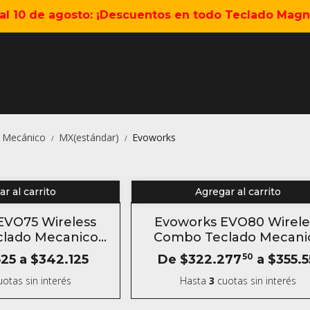
5 al 10 de agosto: ¡Descuentos en todo Teclado Magné
o Mecánico
MX(estándar)
Evoworks
/
/
r al carrito
Agregar al carrito
EVO75 Wireless
Evoworks EVO80 Wirele
lado Mecanico
Combo Teclado Mecani
 Inalámbrico
Aluminio Inalámbrico
525
a
$342.125
De
$322.277
50
a
$355.5
otas sin interés
Hasta
3
cuotas sin interés