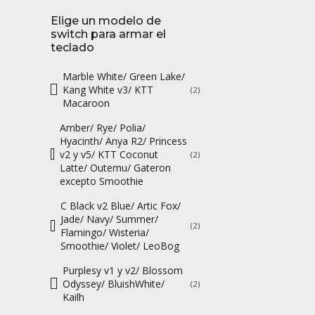
Elige un modelo de
switch para armar el
teclado
Marble White/ Green Lake/
Kang White v3/ KTT
(2)
Macaroon
Amber/ Rye/ Polia/
Hyacinth/ Anya R2/ Princess
v2 y v5/ KTT Coconut
(2)
Latte/ Outemu/ Gateron
excepto Smoothie
C Black v2 Blue/ Artic Fox/
Jade/ Navy/ Summer/
(2)
Flamingo/ Wisteria/
Smoothie/ Violet/ LeoBog
Purplesy v1 y v2/ Blossom
Odyssey/ BluishWhite/
(2)
Kailh