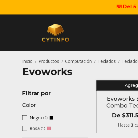
⌨️ Del 
Inicio
Productos
Computación
Teclados
Teclad
/
/
/
/
Evoworks
Agrega
Filtrar por
Evoworks 
Color
Combo Tec
Aluminio
De
$311.
Negro
(2)
Hasta
3
cu
Rosa
(1)