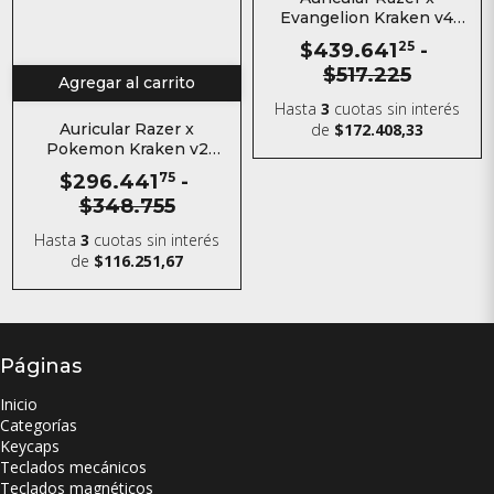
Evangelion Kraken v4
Wireless Asuka
$439.641
25
-
$517.225
Agregar al carrito
Hasta
3
cuotas sin interés
de
$172.408,33
Auricular Razer x
Pokemon Kraken v2
Gengar
$296.441
75
-
$348.755
Hasta
3
cuotas sin interés
de
$116.251,67
Páginas
Inicio
Categorías
Keycaps
Teclados mecánicos
Teclados magnéticos