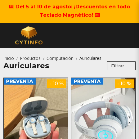
⌨️ Del 5 al 10 de agosto: ¡Descuentos en todo
Teclado Magnético! ⌨️
Inicio
Productos
Computación
Auriculares
/
/
/
Auriculares
Filtrar
- 10 %
- 10 %