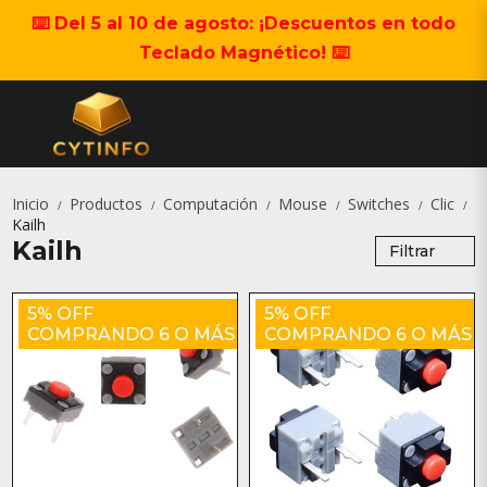
⌨️ Del 5 al 10 de agosto: ¡Descuentos en todo
Teclado Magnético! ⌨️
Inicio
Productos
Computación
Mouse
Switches
Clic
/
/
/
/
/
/
Kailh
Kailh
Filtrar
5% OFF
5% OFF
COMPRANDO 6 O MÁS
COMPRANDO 6 O MÁS