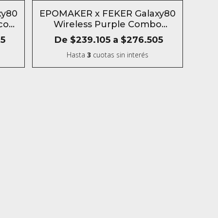
SIN STOCK
xy80
EPOMAKER x FEKER Galaxy80
co
Wireless Purple Combo
Teclado Mecanico Aluminio
5
De
$239.105
a
$276.505
Inalámbrico
Hasta
3
cuotas sin interés