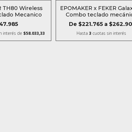
SIN STOCK
TH80 Wireless
EPOMAKER x FEKER Gala
lado Mecanico
Combo teclado mecáni
aluminio
47.985
De
$221.765
a
$262.90
n interés
de
$58.033,33
Hasta
3
cuotas sin interés