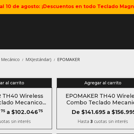
5 al 10 de agosto: ¡Descuentos en todo Teclado Magné
o Mecánico
MX(estándar)
EPOMAKER
/
/
r al carrito
Agregar al carrito
- 35 %
TH40 Wireless
EPOMAKER TH40 Wirele
lado Mecanico
Combo Teclado Mecani
UTLET
1
75
a
$102.046
75
De
$141.695
a
$156.99
otas sin interés
Hasta
3
cuotas sin interés