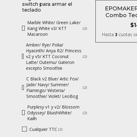
switch para armar el
SIN STOCK
EPOMAKER 
teclado
Combo Tec
Marble White/ Green Lake/
$1
Kang White v3/ KTT
(2)
Macaroon
Hasta
3
cuotas si
Amber/ Rye/ Polia/
Hyacinth/ Anya R2/ Princess
v2 y v5/ KTT Coconut
(2)
Latte/ Outemu/ Gateron
excepto Smoothie
C Black v2 Blue/ Artic Fox/
Jade/ Navy/ Summer/
(2)
Flamingo/ Wisteria/
Smoothie/ Violet/ LeoBog
Purplesy v1 y v2/ Blossom
Odyssey/ BluishWhite/
(2)
Kailh
Cualquier TTC
(2)