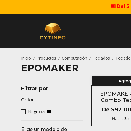
⌨️ Del 
Inicio
Productos
Computación
Teclados
Teclad
/
/
/
/
EPOMAKER
Agrega
Filtrar por
EPOMAKER 
Color
Combo Tec
O
De
$92.10
Negro
(2)
Hasta
3
cu
Elige un modelo de