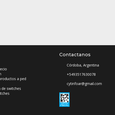
Contactanos
Córdoba, Argentina
ecio
n
+5493517630078
productos a ped
cytinfoar@gmail.com
a de switches
itches