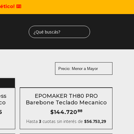
tico! ⌨️
SIN STOCK
ss
EPOMAKER TH80 PRO
co
Barebone Teclado Mecanico
5
$144.720
88
Hasta
3
cuotas sin interés
de
$56.753,29