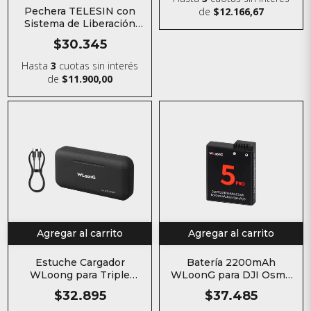
de
$12.166,67
Pechera TELESIN con
Sistema de Liberación
Rápida para Cámaras de
$30.345
Acción
Hasta
3
cuotas sin interés
de
$11.900,00
Agregar al carrito
Agregar al carrito
Estuche Cargador
Batería 2200mAh
WLoong para Triple
WLoonG para DJI Osmo
Baterías de Osmo Action
Action 3 / 4 / 5 Pro / 6 /
$32.895
$37.485
Osmo 360