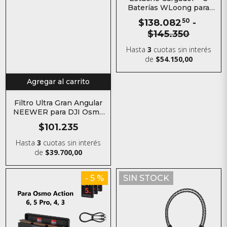
Baterías WLoong para
Osmo Action 3 / 4 / 5 / 6 /
$138.082
50
-
Osmo 360
$145.350
Hasta
3
cuotas sin interés
de
$54.150,00
Agregar al carrito
Filtro Ultra Gran Angular
NEEWER para DJI Osmo
Action 6
$101.235
Hasta
3
cuotas sin interés
de
$39.700,00
- 5 %
SIN STOCK