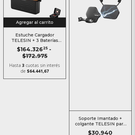
Agregar al carrito
Estuche Cargador
TELESIN + 3 Baterías
WloonG para Osmo
$164.326
25
-
Action 3 / 4 / 5 / 6 / Osmo
$172.975
360
Hasta
3
cuotas sin interés
de
$64.441,67
Soporte Imantado +
colgante TELESIN para
Cámaras de Acción
$30.940