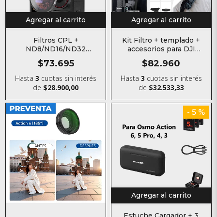
Agregar al carrito
Agregar al carrito
Filtros CPL +
Kit Filtro + templado +
ND8/ND16/ND32
accesorios para DJI
TELESIN para DJI Osmo
Osmo Pocket 3
$73.695
$82.960
Action 5 Pro / 4 / 3
Hasta
3
cuotas sin interés
Hasta
3
cuotas sin interés
de
$28.900,00
de
$32.533,33
- 5 %
Agregar al carrito
Estuche Cargador + 3