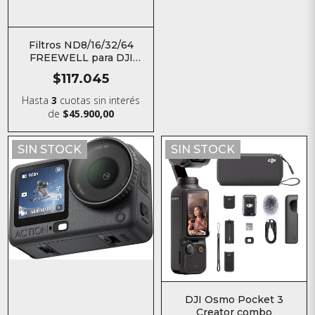
Filtros ND8/16/32/64
FREEWELL para DJI
Osmo Action 6
$117.045
Hasta
3
cuotas sin interés
de
$45.900,00
SIN STOCK
SIN STOCK
DJI Osmo Pocket 3
Creator combo