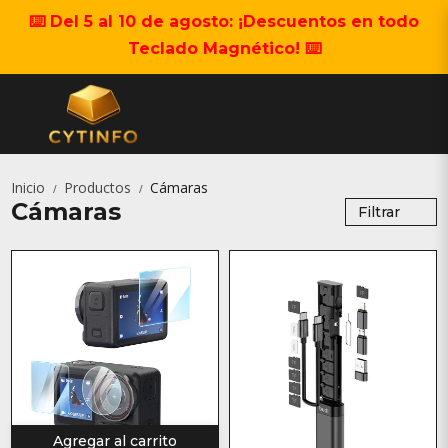
⌨️ Del 5 al 10 de agosto: ¡Descuentos en todo
Teclado Magnético! ⌨️
Inicio
Productos
Cámaras
/
/
Cámaras
Filtrar
Agregar al carrito