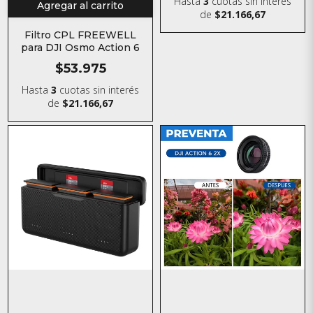
Hasta
3
cuotas sin interés
Agregar al carrito
de
$21.166,67
Filtro CPL FREEWELL
para DJI Osmo Action 6
$53.975
Hasta
3
cuotas sin interés
de
$21.166,67