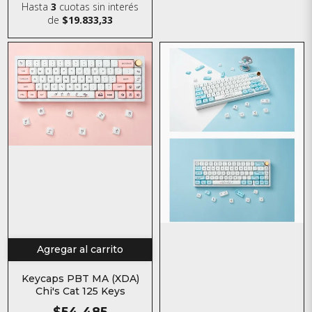
Hasta
3
cuotas sin interés
de
$19.833,33
Agregar al carrito
Keycaps PBT MA (XDA)
Chi's Cat 125 Keys
$54.485