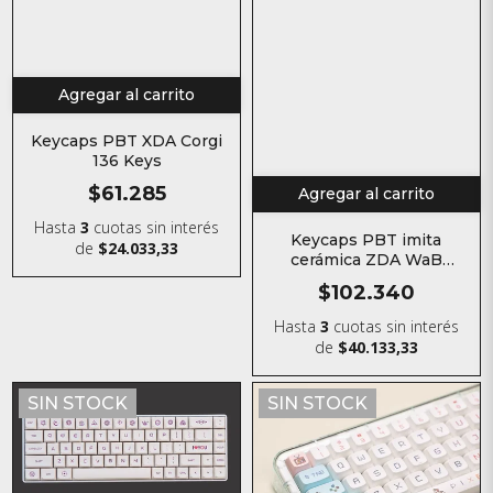
Agregar al carrito
Keycaps PBT XDA Corgi
136 Keys
$61.285
Agregar al carrito
Hasta
3
cuotas sin interés
Keycaps PBT imita
de
$24.033,33
cerámica ZDA WaB
Porcelain 138 Keys
$102.340
Hasta
3
cuotas sin interés
de
$40.133,33
SIN STOCK
SIN STOCK