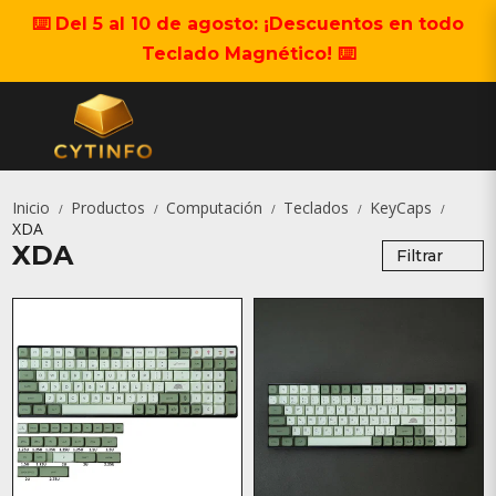
⌨️ Del 5 al 10 de agosto: ¡Descuentos en todo
Teclado Magnético! ⌨️
Inicio
Productos
Computación
Teclados
KeyCaps
/
/
/
/
/
XDA
XDA
Filtrar