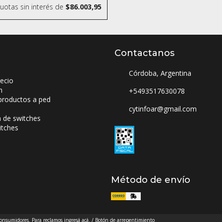
uotas sin interés
de
$86.003,95
Contactanos
Córdoba, Argentina
ecio
n
+5493517630078
productos a ped
cytinfoar@gmail.com
a de switches
itches
Método de envío
 consumidores. Para reclamos
ingresá acá.
/
Botón de arrepentimiento