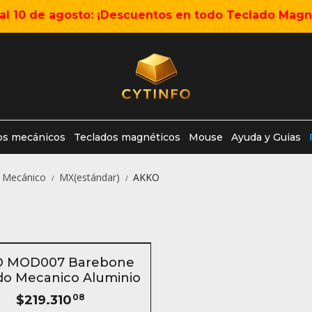
5 al 10 de agosto: ¡Descuentos en todo Teclado Magné
os mecánicos
Teclados magnéticos
Mouse
Ayuda y Guias
o Mecánico
MX(estándar)
AKKO
/
/
TOCK
 MOD007 Barebone
do Mecanico Aluminio
$219.310
08