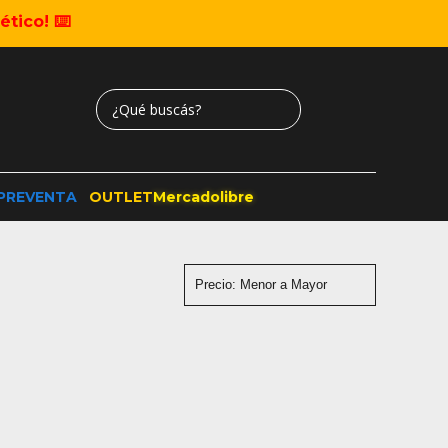
tico! ⌨️
PREVENTA
OUTLET
Mercadolibre