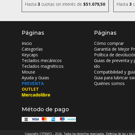
Hasta
3
cuotas sin interés
de
$51.079,50
Hasta
3
c
Páginas
Páginas
Inicio
Cómo comprar
Categorías
Garantía de Mejor Pr
Keycaps
Política de devolució
Teclados mecánicos
Guias de preventa y 
Teclados magnéticos
ido
Mouse
Compatibilidad y gui
Ayuda y Guias
Guia para lubricar sw
PREVENTA
Quiénes somos
OUTLET
Mercadolibre
Método de pago
Copyright CYTINFO - 2026. Todos los derechos reservados. Defensa de las y los