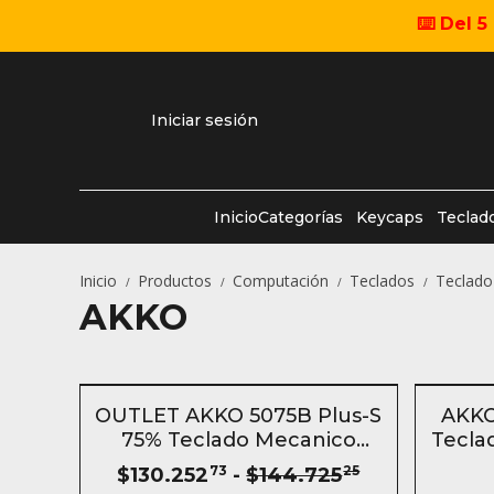
⌨️ Del 
Iniciar sesión
Inicio
Categorías
Keycaps
Teclad
Inicio
Productos
Computación
Teclados
Teclad
/
/
/
/
AKKO
SIN STOCK
- 10 %
SIN S
OUTLET AKKO 5075B Plus-S
AKKO
75% Teclado Mecanico
Tecla
Inalámbrico
$130.252
73
-
$144.725
25