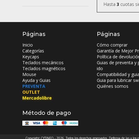
Hasta
3
cuotas si
Páginas
Páginas
Inicio
Cómo comprar
Categorías
Garantía de Mejor Pr
Keycaps
Política de devolució
Teclados mecánicos
Guias de preventa y 
Teclados magnéticos
ido
Mouse
Compatibilidad y gui
Ayuda y Guias
Guia para lubricar sw
PREVENTA
Quiénes somos
OUTLET
Mercadolibre
Método de pago
Copyright CYTINFO - 2026. Todos los derechos reservados. Defensa de las y los