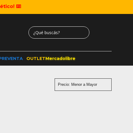
tico! ⌨️
PREVENTA
OUTLET
Mercadolibre