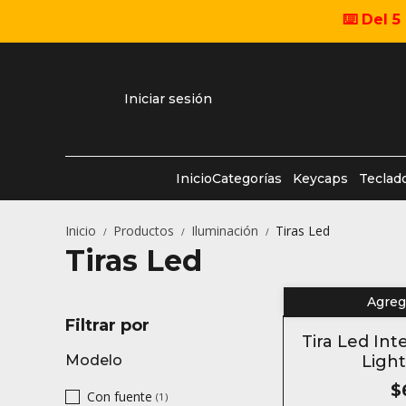
⌨️ Del 
Iniciar sesión
Inicio
Categorías
Keycaps
Teclad
Inicio
Productos
Iluminación
Tiras Led
/
/
/
Tiras Led
Agrega
Filtrar por
10% OFF
Tira Led Int
COMPRANDO 
Modelo
Light
$
Con fuente
(1)