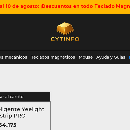
5 al 10 de agosto: ¡Descuentos en todo Teclado Magné
os mecánicos
Teclados magnéticos
Mouse
Ayuda y Guias
r al carrito
eligente Yeelight
2 O MÁS
strip PRO
64.175