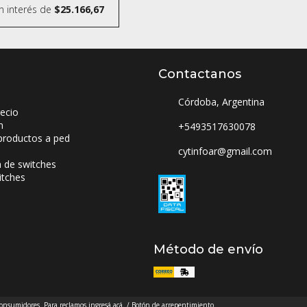
n interés
de
$25.166,67
Contactanos
Córdoba, Argentina
ecio
n
+5493517630078
productos a ped
cytinfoar@gmail.com
a de switches
itches
Método de envío
 consumidores. Para reclamos
ingresá acá.
/
Botón de arrepentimiento