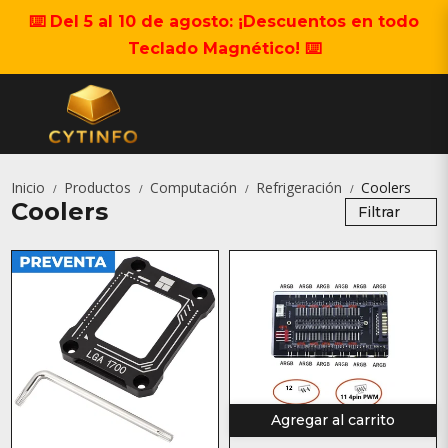
⌨️ Del 5 al 10 de agosto: ¡Descuentos en todo
Teclado Magnético! ⌨️
Inicio
Productos
Computación
Refrigeración
Coolers
/
/
/
/
Coolers
Filtrar
Agregar al carrito