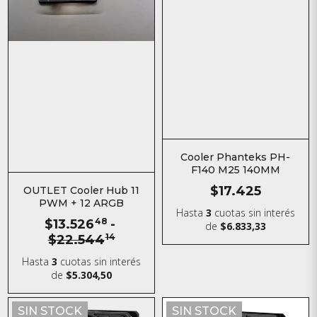
Cooler Phanteks PH-
F140 M25 140MM
$17.425
OUTLET Cooler Hub 11
PWM + 12 ARGB
Hasta
3
cuotas sin interés
$13.526
48
-
de
$6.833,33
$22.544
14
Hasta
3
cuotas sin interés
de
$5.304,50
SIN STOCK
SIN STOCK