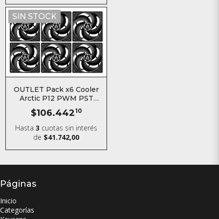
SIN STOCK
OUTLET Pack x6 Cooler
Arctic P12 PWM PST
Negro
$106.442
10
Hasta
3
cuotas sin interés
de
$41.742,00
Páginas
Inicio
Categorías