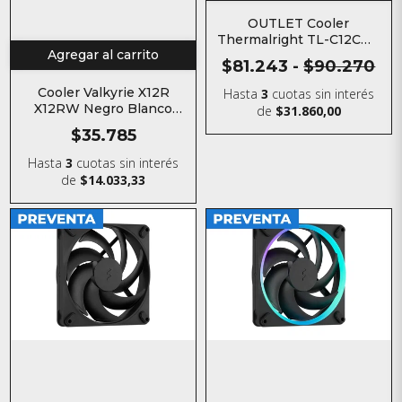
OUTLET Cooler
Thermalright TL-C12CW-
Agregar al carrito
S Blanco
$81.243
-
$90.270
Cooler Valkyrie X12R
Hasta
3
cuotas sin interés
X12RW Negro Blanco
de
$31.860,00
120MM
$35.785
Hasta
3
cuotas sin interés
de
$14.033,33