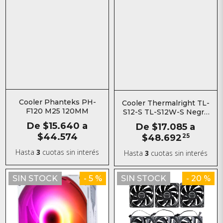
Cooler Phanteks PH-
Cooler Thermalright TL-
F120 M25 120MM
S12-S TL-S12W-S Negro
Blanco
De
$15.640
a
De
$17.085
a
$44.574
$48.692
25
Hasta
3
cuotas sin interés
Hasta
3
cuotas sin interés
SIN STOCK
- 5 %
SIN STOCK
- 20 %