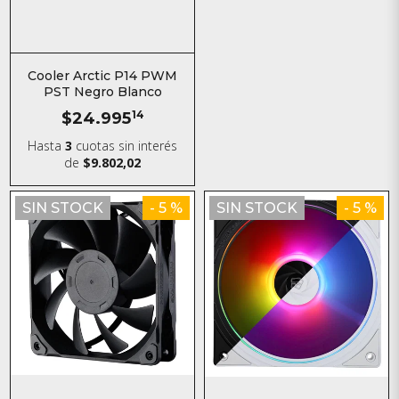
Cooler Arctic P14 PWM
PST Negro Blanco
$24.995
14
Hasta
3
cuotas sin interés
de
$9.802,02
SIN STOCK
- 5 %
SIN STOCK
- 5 %