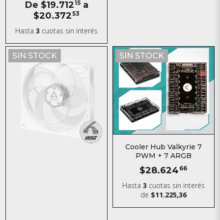
De
$19.712
15
a
$20.372
53
Hasta
3
cuotas sin interés
SIN STOCK
SIN STOCK
Cooler Hub Valkyrie 7
PWM + 7 ARGB
$28.624
66
Hasta
3
cuotas sin interés
de
$11.225,36