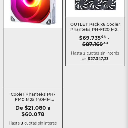
OUTLET Pack x6 Cooler
Phanteks PH-F120 M25
120MM
$69.735
44
-
$87.169
30
Hasta
3
cuotas sin interés
de
$27.347,23
Cooler Phanteks PH-
F140 M25 140MM
ARGB/DRGB Negro
De
$21.080
a
Blanco
$60.078
Hasta
3
cuotas sin interés