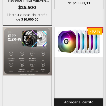
Reverse Imita Valkyrie
de
$13.333,33
X12RW 120MM
$25.500
Hasta
3
cuotas sin interés
de
$10.000,00
- 10 %
Agregar al carrito