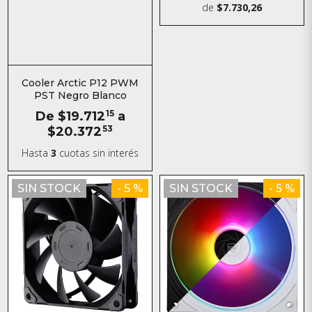
de
$7.730,26
Cooler Arctic P12 PWM
PST Negro Blanco
De
$19.712
15
a
$20.372
53
Hasta
3
cuotas sin interés
SIN STOCK
- 5 %
SIN STOCK
- 5 %