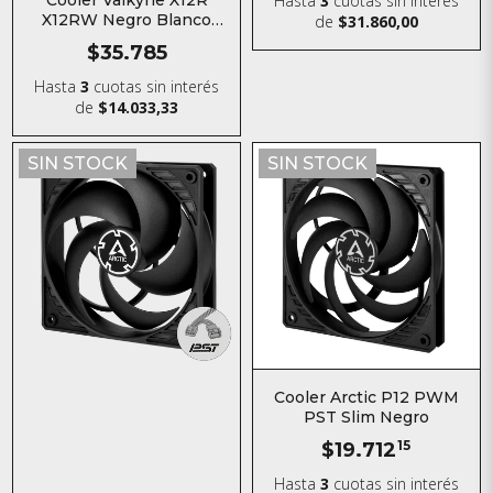
Hasta
3
cuotas sin interés
X12RW Negro Blanco
de
$31.860,00
120MM
$35.785
Hasta
3
cuotas sin interés
de
$14.033,33
SIN STOCK
SIN STOCK
Cooler Arctic P12 PWM
PST Slim Negro
$19.712
15
Hasta
3
cuotas sin interés