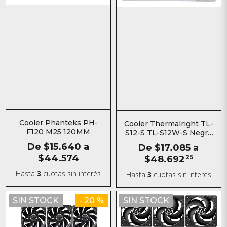
Cooler Phanteks PH-
Cooler Thermalright TL-
F120 M25 120MM
S12-S TL-S12W-S Negro
Blanco
De
$15.640
a
De
$17.085
a
$44.574
$48.692
25
Hasta
3
cuotas sin interés
Hasta
3
cuotas sin interés
SIN STOCK
- 20 %
SIN STOCK