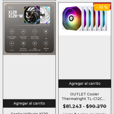
- 10 %
Agregar al carrito
OUTLET Cooler
Thermalright TL-C12CW-
Agregar al carrito
S Blanco
$81.243
-
$90.270
Cooler Valkyrie X12R