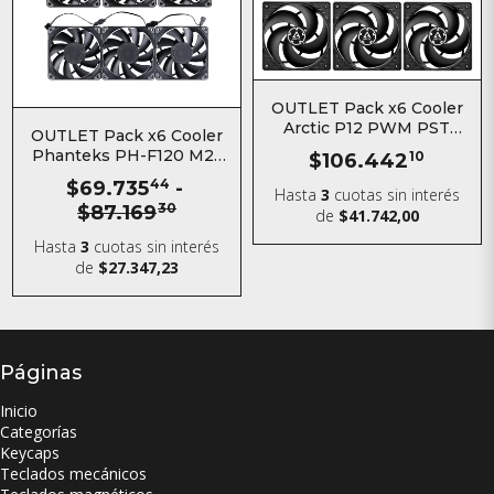
OUTLET Pack x6 Cooler
Arctic P12 PWM PST
OUTLET Pack x6 Cooler
Negro
Phanteks PH-F120 M25
$106.442
10
120MM
$69.735
44
-
Hasta
3
cuotas sin interés
$87.169
30
de
$41.742,00
Hasta
3
cuotas sin interés
de
$27.347,23
Páginas
Inicio
Categorías
Keycaps
Teclados mecánicos