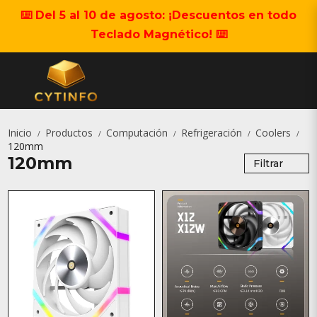
⌨️ Del 5 al 10 de agosto: ¡Descuentos en todo
Teclado Magnético! ⌨️
Inicio
Productos
Computación
Refrigeración
Coolers
/
/
/
/
/
120mm
120mm
Filtrar