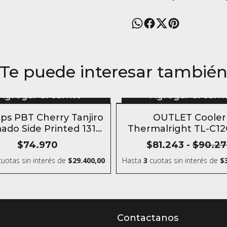
Te puede interesar tambié
Agregar al carrito
Agregar al carri
ps PBT Cherry Tanjiro
OUTLET Cooler
do Side Printed 131
Thermalright TL-C1
s Kimetsu no yaiba
Blanco
$74.970
$81.243
-
$90.2
uotas sin interés
de
$29.400,00
Hasta
3
cuotas sin interés
de
$
Contactanos