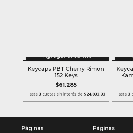
Agregar al carrito
Keycaps PBT Cherry Rimon
Keyca
152 Keys
Kama
Key
$61.285
Hasta
3
cuotas sin interés
de
$24.033,33
Hasta
3
c
Páginas
Páginas