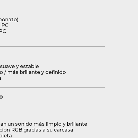
bonato)
PC
PC
 suave y estable
 / más brillante y definido
a
o
an un sonido más limpio y brillante
ción RGB gracias a su carcasa
pleta