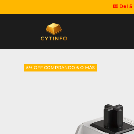
⌨️ Del 
5% OFF COMPRANDO 6 O MÁS