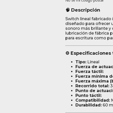
No sé mi código postal
🧠 Descripción
Switch lineal fabricado
diseñado para ofrecer u
sonoro más brillante y 
lubricación de fábrica 
para escritura como pa
⚙️ Especificaciones
Tipo:
Lineal
Fuerza de actuac
Fuerza táctil:
Fuerza mínima de
Fuerza máxima (b
Recorrido total:
3
Punto de actuaci
Punto táctil:
Compatibilidad:
M
Durabilidad:
60 mi