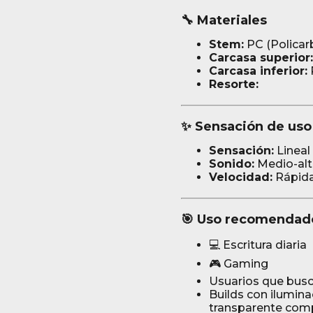
🔧 Materiales
Stem:
PC (Policar
Carcasa superior:
Carcasa inferior:
Resorte:
✨ Sensación de uso
Sensación:
Lineal
Sonido:
Medio-alto
Velocidad:
Rápid
🎯 Uso recomendad
💻 Escritura diaria
🎮 Gaming
Usuarios que busc
Builds con ilumina
transparente com