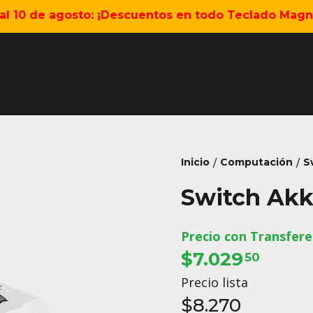
5 al 10 de agosto: ¡Descuentos en todo Teclado Magné
Inicio
Computación
S
/
/
Switch Akko
Precio con Transfere
$7.029
50
Precio lista
$8.270