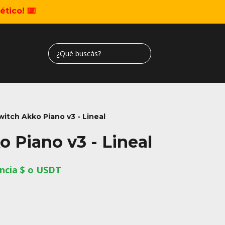
tico! ⌨️
witch Akko Piano v3 - Lineal
 Piano v3 - Lineal
ncia $ o USDT