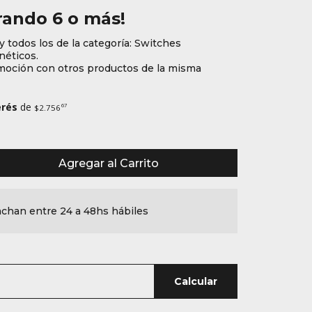
ando 6 o más!
y todos los de la categoría: Switches
éticos.
oción con otros productos de la misma
erés
de
67
$2.756
Agregar al Carrito
chan entre 24 a 48hs hábiles
Calcular