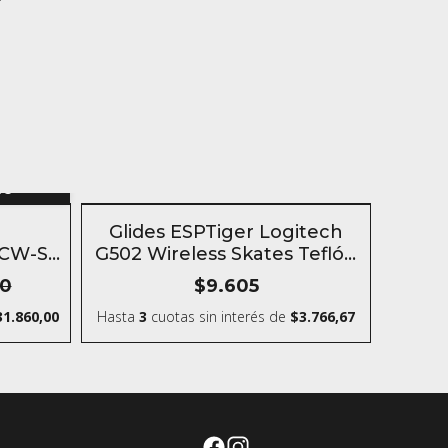
n
to
- 10 %
SIN STOCK
Glides ESPTiger Logitech
2CW-S
G502 Wireless Skates Teflón
para mouse
70
$9.605
31.860,00
Hasta
3
cuotas sin interés
de
$3.766,67