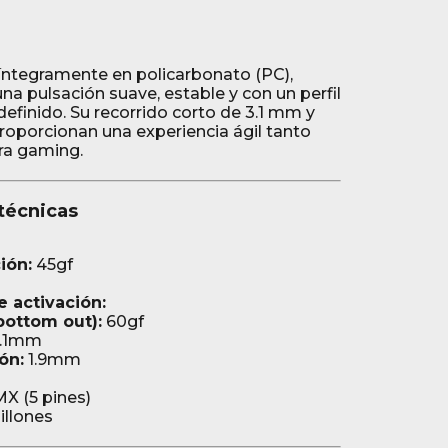
 íntegramente en policarbonato (PC),
na pulsación suave, estable y con un perfil
definido. Su recorrido corto de 3.1 mm y
proporcionan una experiencia ágil tanto
ra gaming.
 técnicas
ión:
45gf
 activación:
ottom out):
60gf
.1mm
ón:
1.9mm
X (5 pines)
llones