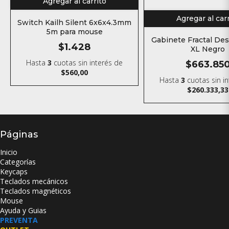
Agregar al carrito
Agregar al car
Switch Kailh Silent 6x6x4.3mm
5m para mouse
Gabinete Fractal De
$1.428
XL Negro
Hasta
3
cuotas sin interés
de
$663.85
$560,00
Hasta
3
cuotas sin i
$260.333,33
Páginas
Inicio
Categorías
Keycaps
Teclados mecánicos
Teclados magnéticos
Mouse
Ayuda y Guias
PREVENTA