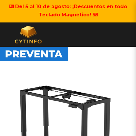
⌨️ Del 5 al 10 de agosto: ¡Descuentos en todo
Teclado Magnético! ⌨️