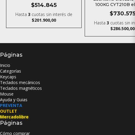
eléctrico Standing desk
$514.845
100KG CYT210B el
Standing de
$730.57
Hasta
3
cuotas sin interés
de
$201.900,00
Hasta
3
cuotas sin i
$286.500,00
Páginas
Inicio
Categorías
Keycaps
Teclados mecánicos
Teclados magnéticos
Mouse
Ayuda y Guias
PREVENTA
OUTLET
Mercadolibre
Páginas
Cómo comprar