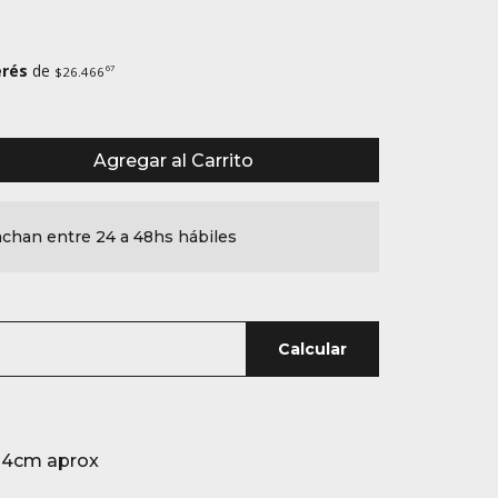
erés
de
67
$26.466
Agregar al Carrito
chan entre 24 a 48hs hábiles
Calcular
14cm aprox