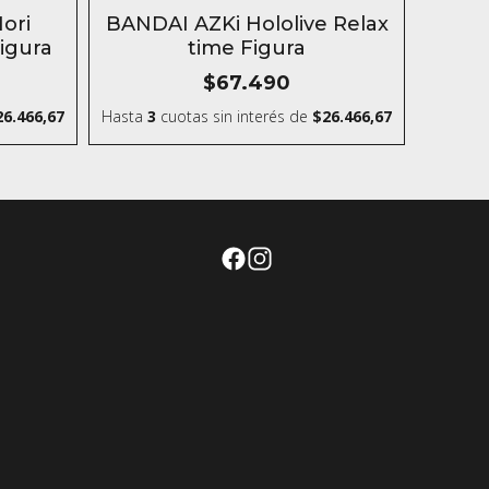
ori
BANDAI AZKi Hololive Relax
Figura
time Figura
$67.490
26.466,67
Hasta
3
cuotas sin interés
de
$26.466,67