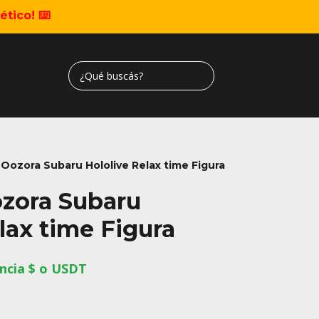
tico! ⌨️
Oozora Subaru Hololive Relax time Figura
zora Subaru
lax time Figura
ncia $ o USDT