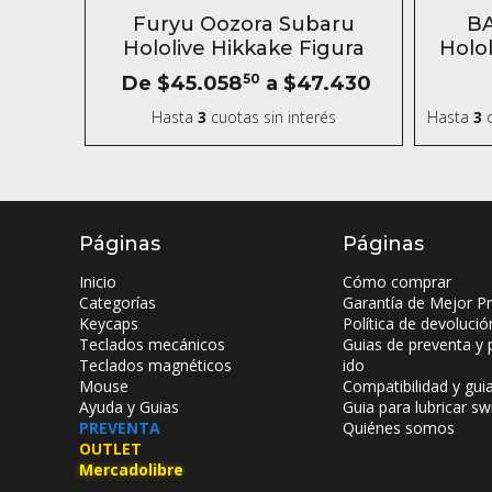
- 5 %
Furyu Oozora Subaru
BA
Hololive Hikkake Figura
Holol
De
$45.058
50
a
$47.430
Hasta
3
cuotas sin interés
Hasta
3
c
Páginas
Páginas
Inicio
Cómo comprar
Categorías
Garantía de Mejor Pr
Keycaps
Política de devolució
Teclados mecánicos
Guias de preventa y 
Teclados magnéticos
ido
Mouse
Compatibilidad y gui
Ayuda y Guias
Guia para lubricar sw
PREVENTA
Quiénes somos
OUTLET
Mercadolibre