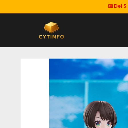
⌨️ Del 