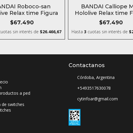
NDAI Roboco-san
BANDAI Calliope M
ive Relax time Figura
Hololive Relax time 
$67.490
$67.490
uotas sin interés
de
$26.466,67
Hasta
3
cuotas sin interés
de
$
Contactanos
Córdoba, Argentina
ecio
n
+5493517630078
productos a ped
cytinfoar@gmail.com
a de switches
itches