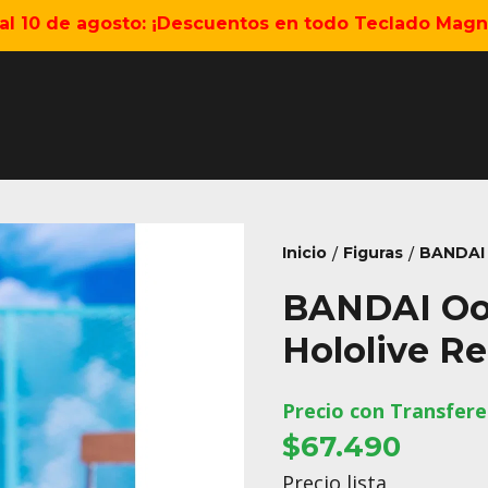
5 al 10 de agosto: ¡Descuentos en todo Teclado Magné
Inicio
Figuras
BANDAI 
/
/
BANDAI Oo
Hololive Re
Precio con Transfere
$67.490
Precio lista