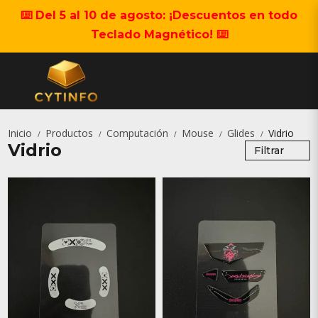
⌨️ Del 5 al 10 de agosto: ¡Descuentos en todo
Teclado Magnético! ⌨️
Inicio
Productos
Computación
Mouse
Glides
Vidrio
/
/
/
/
/
Vidrio
Filtrar