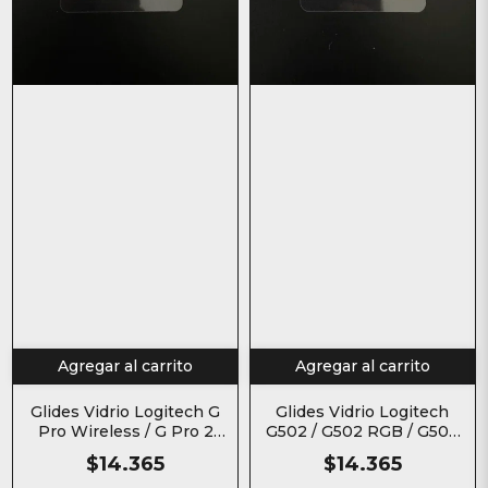
Agregar al carrito
Agregar al carrito
Glides Vidrio Logitech G
Glides Vidrio Logitech
Pro Wireless / G Pro 2
G502 / G502 RGB / G502
Lightspeed Skates para
Hero Skates para mouse
$14.365
$14.365
mouse