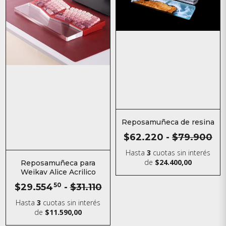
Reposamuñeca de resina
$62.220
-
$79.900
Hasta
3
cuotas sin interés
de
$24.400,00
Reposamuñeca para
Weikav Alice Acrilico
$29.554
50
-
$31.110
Hasta
3
cuotas sin interés
de
$11.590,00