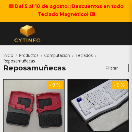
⌨️ Del 5 al 10 de agosto: ¡Descuentos en todo
Teclado Magnético! ⌨️
Inicio
Productos
Computación
Teclados
/
/
/
/
Reposamuñecas
Reposamuñecas
Filtrar
- 9 %
- 5 %