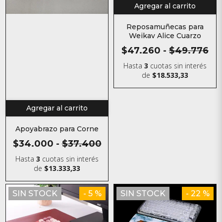
Agregar al carrito
Reposamuñecas para
Weikav Alice Cuarzo
$47.260
-
$49.776
Hasta
3
cuotas sin interés
de
$18.533,33
Agregar al carrito
Apoyabrazo para Corne
$34.000
-
$37.400
Hasta
3
cuotas sin interés
de
$13.333,33
SIN STOCK
- 5 %
SIN STOCK
- 22 %