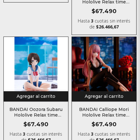
Hololive Relax time
Figura
$67.490
Hasta
3
cuotas sin interés
de
$26.466,67
Agregar al carrito
Agregar al carrito
BANDAI Oozora Subaru
BANDAI Calliope Mori
Hololive Relax time
Hololive Relax time
Figura
Figura
$67.490
$67.490
Hasta
3
cuotas sin interés
Hasta
3
cuotas sin interés
de
$26.466,67
de
$26.466,67