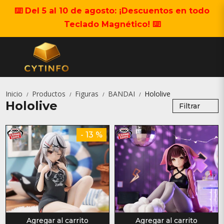
⌨️ Del 5 al 10 de agosto: ¡Descuentos en todo
Teclado Magnético! ⌨️
Inicio
Productos
Figuras
BANDAI
Hololive
/
/
/
/
Hololive
Filtrar
- 13 %
Agregar al carrito
Agregar al carrito