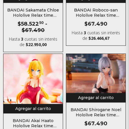
BANDAI Sakamata Chloe
BANDAI Roboco-san
Hololive Relax time
Hololive Relax time
Figura
Figura
$58.522
50
-
$67.490
$67.490
Hasta
3
cuotas sin interés
de
$26.466,67
Hasta
3
cuotas sin interés
de
$22.950,00
Agregar al carrito
Agregar al carrito
BANDAI Shirogane Noel
Hololive Relax time
Figura
BANDAI Akai Haato
$67.490
Hololive Relax time