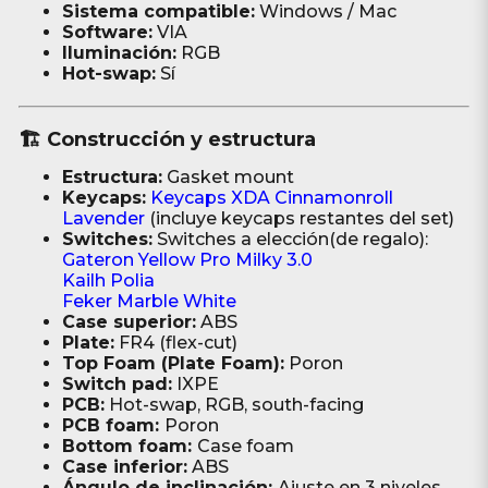
Sistema compatible:
Windows / Mac
Software:
VIA
Iluminación:
RGB
Hot-swap:
Sí
🏗️ Construcción y estructura
Estructura:
Gasket mount
Keycaps:
Keycaps XDA Cinnamonroll
Lavender
(incluye keycaps restantes del set)
Switches:
Switches a elección(de regalo):
Gateron Yellow Pro Milky 3.0
Kailh Polia
Feker Marble White
Case superior:
ABS
Plate:
FR4 (flex-cut)
Top Foam (Plate Foam):
Poron
Switch pad:
IXPE
PCB:
Hot-swap, RGB, south-facing
PCB foam:
Poron
Bottom foam:
Case foam
Case inferior:
ABS
Ángulo de inclinación:
Ajuste en 3 niveles