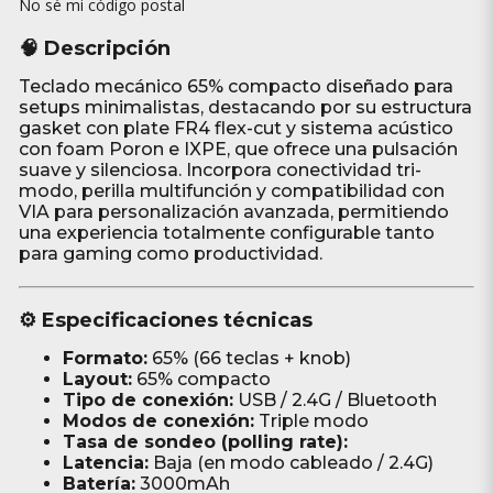
No sé mi código postal
🧠 Descripción
Teclado mecánico 65% compacto diseñado para
setups minimalistas, destacando por su estructura
gasket con plate FR4 flex-cut y sistema acústico
con foam Poron e IXPE, que ofrece una pulsación
suave y silenciosa. Incorpora conectividad tri-
modo, perilla multifunción y compatibilidad con
VIA para personalización avanzada, permitiendo
una experiencia totalmente configurable tanto
para gaming como productividad.
⚙️ Especificaciones técnicas
Formato:
65% (66 teclas + knob)
Layout:
65% compacto
Tipo de conexión:
USB / 2.4G / Bluetooth
Modos de conexión:
Triple modo
Tasa de sondeo (polling rate):
Latencia:
Baja (en modo cableado / 2.4G)
Batería:
3000mAh