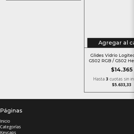
Agregar al c
Glides Vidrio Logite
G502 RGB / G502 He
para mous
$14.365
Hasta
3
cuotas sin i
$5.633,33
Páginas
Inicio
Categorías
Keycaps