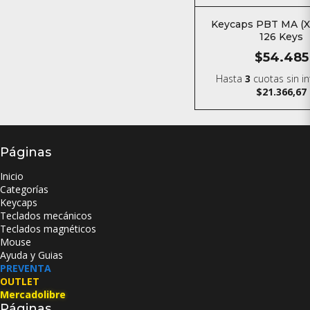
Keycaps PBT MA (
126 Keys
$54.485
Hasta
3
cuotas sin i
$21.366,67
Páginas
Inicio
Categorías
Keycaps
Teclados mecánicos
Teclados magnéticos
Mouse
Ayuda y Guias
PREVENTA
OUTLET
Mercadolibre
Páginas