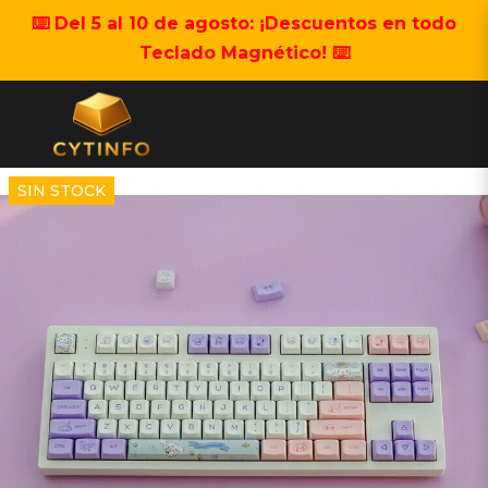
⌨️ Del 5 al 10 de agosto: ¡Descuentos en todo
Teclado Magnético! ⌨️
SIN STOCK