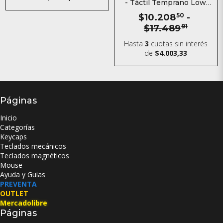
- Táctil Temprano Low
Profile
$10.208
50
-
$17.489
91
Hasta
3
cuotas sin interés
de
$4.003,33
Páginas
Inicio
Categorías
Keycaps
Teclados mecánicos
Teclados magnéticos
Mouse
Ayuda y Guias
PREVENTA
OUTLET
Mercadolibre
Páginas