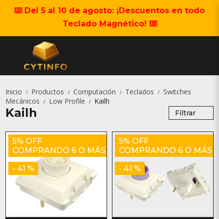
⌨️ Del 5 al 10 de agosto: ¡Descuentos en todo
Teclado Magnético! ⌨️
Inicio
Productos
Computación
Teclados
Switches
/
/
/
/
Mecánicos
Low Profile
Kailh
/
/
Kailh
Filtrar
5% OFF
5% OFF
COMPRANDO 6 O MÁS
COMPRANDO 6 O MÁS
- 41 %
- 41 %