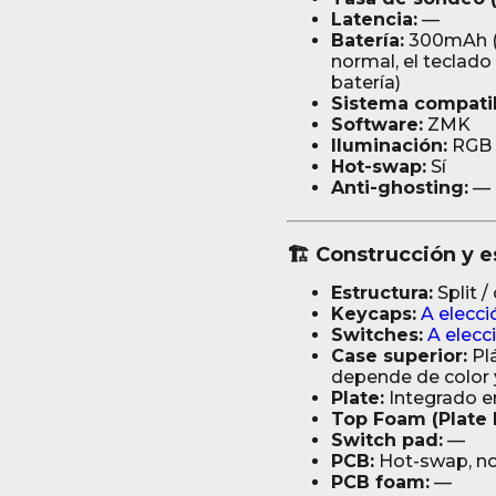
Latencia:
—
Batería:
300mAh (h
normal, el teclado 
batería)
Sistema compati
Software:
ZMK
Iluminación:
RGB
Hot-swap:
Sí
Anti-ghosting:
—
🏗️ Construcción y e
Estructura:
Split /
Keycaps:
A elecci
Switches:
A elecc
Case superior:
Pl
depende de color 
Plate:
Integrado en
Top Foam (Plate 
Switch pad:
—
PCB:
Hot-swap, no
PCB foam:
—