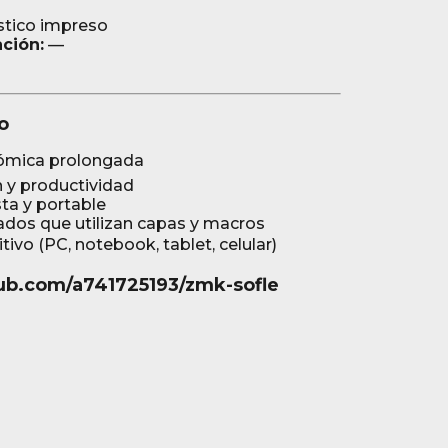
stico impreso
ación:
—
o
nómica prolongada
n y productividad
ta y portable
ados que utilizan capas y macros
itivo (PC, notebook, tablet, celular)
thub.com/a741725193/zmk-sofle