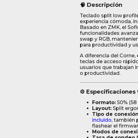
🧠 Descripción
Teclado split low prof
experiencia cómoda, in
Basado en ZMK, el Sofl
funcionalidades avanz
swap y RGB, mantenien
para productividad y us
A diferencia del Corne,
teclas de acceso rápi
usuarios que trabajan 
o productividad.
⚙️ Especificaciones
Formato:
50% (58 
Layout:
Split erg
Tipo de conexión
incluido
, también 
flashear el firmwa
Modos de conexi
Tasa de sondeo (p