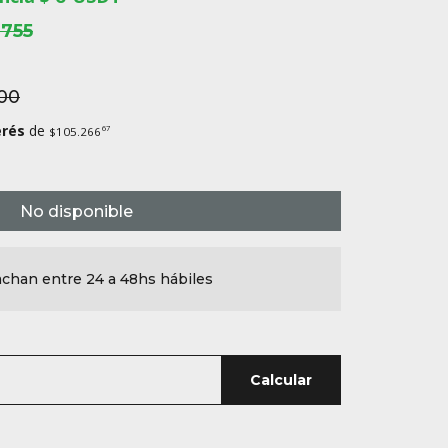
.755
00
erés
de
67
$105.266
No disponible
chan entre 24 a 48hs hábiles
Calcular