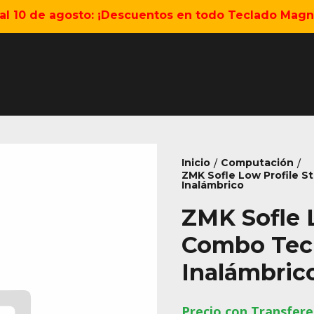
5 al 10 de agosto: ¡Descuentos en todo Teclado Magné
Inicio
Computación
/
/
ZMK Sofle Low Profile 
Inalámbrico
ZMK Sofle 
Combo Tec
Inalámbric
Precio con Transfere