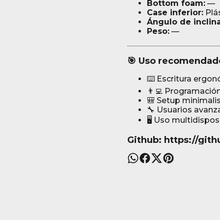
Bottom foam:
—
Case inferior:
Plá
Ángulo de inclin
Peso:
—
🎯 Uso recomendad
⌨️ Escritura ergo
👨‍💻 Programació
🎒 Setup minimalis
🔧 Usuarios avanz
🖥️ Uso multidispos
Github: https://gi