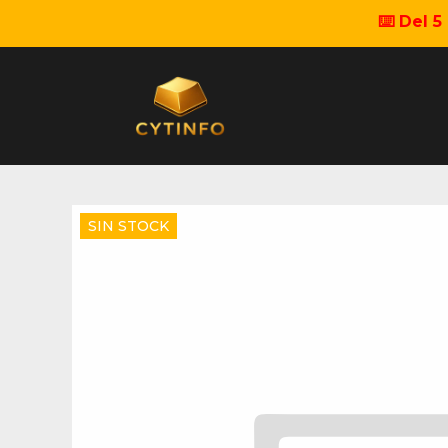
⌨️ Del 
SIN STOCK