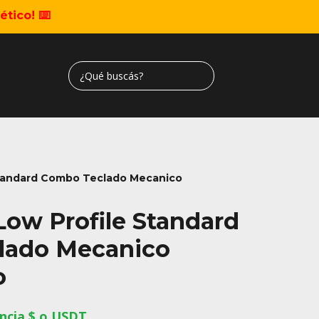
tico! ⌨️
Standard Combo Teclado Mecanico
Low Profile Standard
lado Mecanico
o
ncia $ o USDT