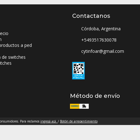
Contactanos
Córdoba, Argentina
ecio
n
+5493517630078
productos a ped
cytinfoar@gmail.com
a de switches
itches
Método de envío
 consumidores. Para reclamos
ingresá acá.
/
Botón de arrepentimiento