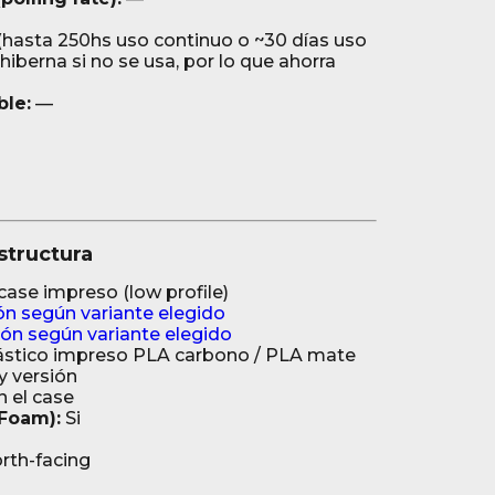
asta 250hs uso continuo o ~30 días uso
hiberna si no se usa, por lo que ahorra
ble:
—
structura
 case impreso (low profile)
ón según variante elegido
ión según variante elegido
ástico impreso PLA carbono / PLA mate
y versión
 el case
Foam):
Si
rth-facing