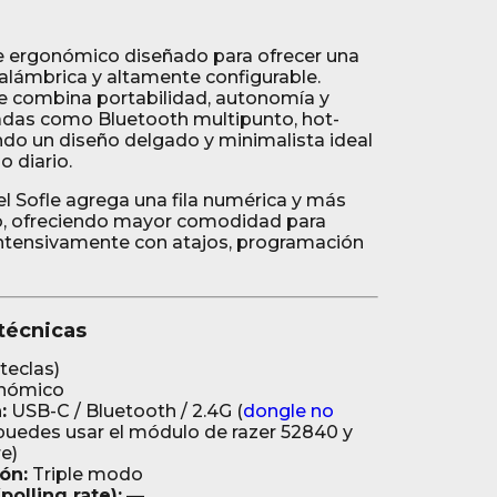
ile ergonómico diseñado para ofrecer una
alámbrica y altamente configurable.
e combina portabilidad, autonomía y
adas como Bluetooth multipunto, hot-
do un diseño delgado y minimalista ideal
o diario.
 el Sofle agrega una fila numérica y más
do, ofreciendo mayor comodidad para
intensivamente con atajos, programación
 técnicas
teclas)
onómico
:
USB-C / Bluetooth / 2.4G (
dongle no
puedes usar el módulo de razer 52840 y
re)
ón:
Triple modo
olling rate):
—