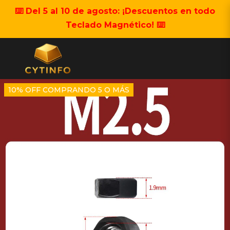
⌨️ Del 5 al 10 de agosto: ¡Descuentos en todo
Teclado Magnético! ⌨️
10% OFF COMPRANDO 5 O MÁS