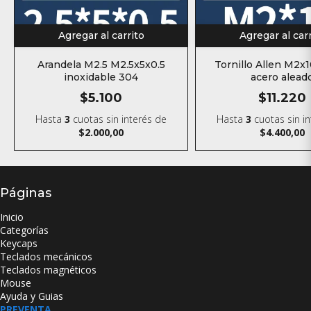
Agregar al carrito
Agregar al car
Arandela M2.5 M2.5x5x0.5
Tornillo Allen M2x
inoxidable 304
acero alead
$5.100
$11.220
Hasta
3
cuotas sin interés
de
Hasta
3
cuotas sin i
$2.000,00
$4.400,00
Páginas
Inicio
Categorías
Keycaps
Teclados mecánicos
Teclados magnéticos
Mouse
Ayuda y Guias
PREVENTA