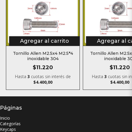
Agregar al carrito
Agregar al c
Tornillo Allen M2.5x4 M2.5*4
Tornillo Allen M2.5
inoxidable 304
inoxidable 3
$11.220
$11.220
Hasta
3
cuotas sin interés
de
Hasta
3
cuotas sin i
$4.400,00
$4.400,00
Páginas
Inicio
Categorías
Keycaps