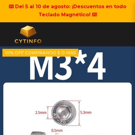
⌨️ Del 5 al 10 de agosto: ¡Descuentos en todo
Teclado Magnético! ⌨️
10% OFF COMPRANDO 5 O MÁS