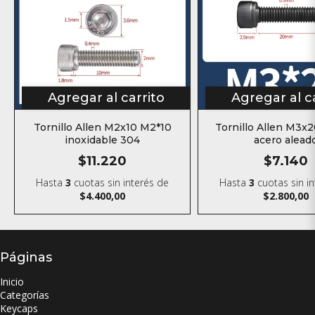
Agregar al carrito
Agregar al c
Tornillo Allen M2x10 M2*10
Tornillo Allen M3x
inoxidable 304
acero alead
$11.220
$7.140
Hasta
3
cuotas sin interés
de
Hasta
3
cuotas sin i
$4.400,00
$2.800,00
Páginas
Inicio
Categorías
Keycaps