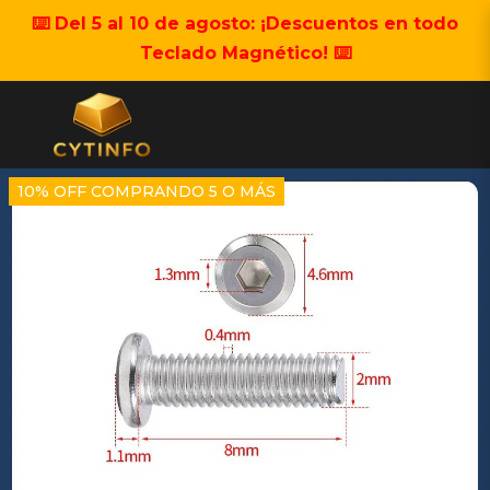
⌨️ Del 5 al 10 de agosto: ¡Descuentos en todo
Teclado Magnético! ⌨️
10% OFF COMPRANDO 5 O MÁS