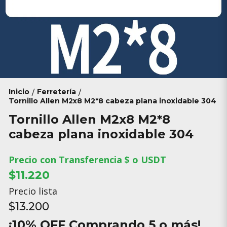
Inicio
Ferretería
/
/
Tornillo Allen M2x8 M2*8 cabeza plana inoxidable 304
Tornillo Allen M2x8 M2*8
cabeza plana inoxidable 304
Precio con Transferencia $ o USDT
$11.220
Precio lista
$13.200
¡10% OFF Comprando 5 o más!