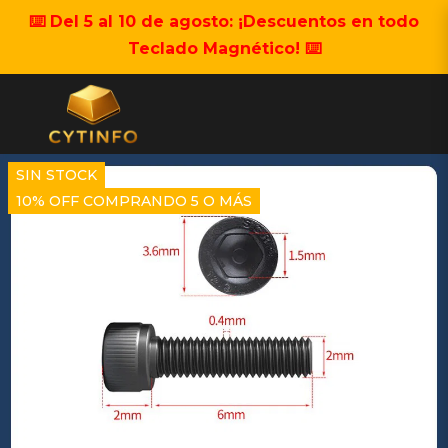
⌨️ Del 5 al 10 de agosto: ¡Descuentos en todo
Teclado Magnético! ⌨️
SIN STOCK
10% OFF COMPRANDO 5 O MÁS