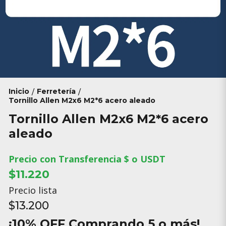
Inicio
Ferretería
/
/
Tornillo Allen M2x6 M2*6 acero aleado
Tornillo Allen M2x6 M2*6 acero
aleado
Precio con Transferencia $ o USDT
$11.220
Precio lista
$13.200
¡10% OFF Comprando 5 o más!