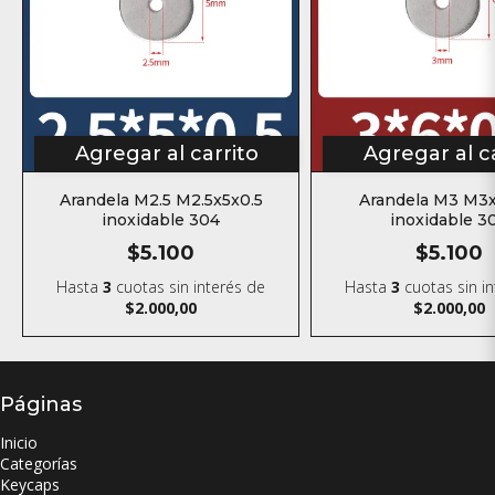
Agregar al carrito
Agregar al c
Arandela M2.5 M2.5x5x0.5
Arandela M3 M3x
inoxidable 304
inoxidable 3
$5.100
$5.100
Hasta
3
cuotas sin interés
de
Hasta
3
cuotas sin i
$2.000,00
$2.000,00
Páginas
Inicio
Categorías
Keycaps