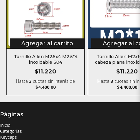
Agregar al carrito
Agregar al c
Tornillo Allen M2.5x4 M2.5*4
Tornillo Allen M2x
inoxidable 304
cabeza plana inoxi
$11.220
$11.220
Hasta
3
cuotas sin interés
de
Hasta
3
cuotas sin i
$4.400,00
$4.400,00
Páginas
Inicio
Categorías
Keycaps