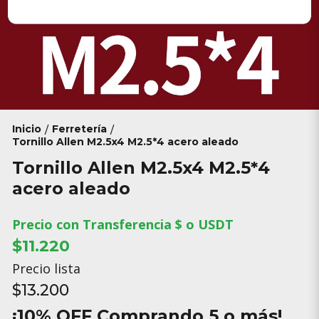
Inicio
Ferretería
/
/
Tornillo Allen M2.5x4 M2.5*4 acero aleado
Tornillo Allen M2.5x4 M2.5*4
acero aleado
Precio con Transferencia $ o USDT
$11.220
Precio lista
$13.200
¡10% OFF Comprando 5 o más!