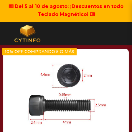
⌨️ Del 5 al 10 de agosto: ¡Descuentos en todo
Teclado Magnético! ⌨️
10% OFF COMPRANDO 5 O MÁS