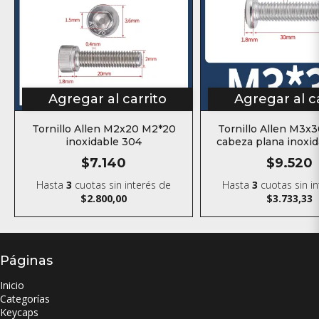
Agregar al carrito
Agregar al c
Tornillo Allen M2x20 M2*20
Tornillo Allen M3x
inoxidable 304
cabeza plana inoxi
$7.140
$9.520
Hasta
3
cuotas sin interés
de
Hasta
3
cuotas sin i
$2.800,00
$3.733,33
Páginas
Inicio
Categorías
Keycaps