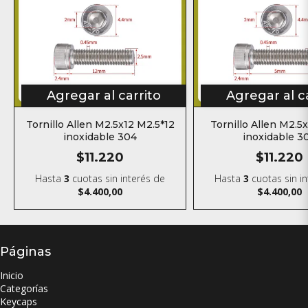
Agregar al carrito
Agregar al c
Tornillo Allen M2.5x12 M2.5*12
Tornillo Allen M2.5
inoxidable 304
inoxidable 3
$11.220
$11.220
Hasta
3
cuotas sin interés
de
Hasta
3
cuotas sin i
$4.400,00
$4.400,00
Páginas
Inicio
Categorías
Keycaps