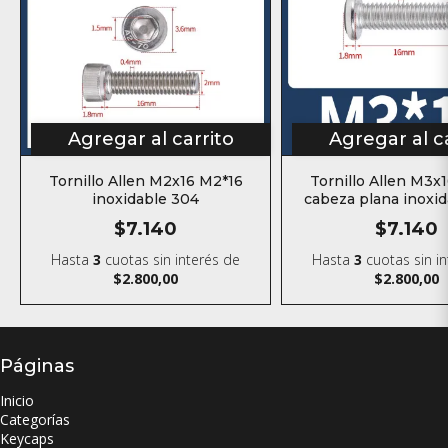
Agregar al carrito
Agregar al c
Tornillo Allen M2x16 M2*16
Tornillo Allen M3x
inoxidable 304
cabeza plana inoxi
$7.140
$7.140
Hasta
3
cuotas sin interés
de
Hasta
3
cuotas sin i
$2.800,00
$2.800,00
Páginas
Inicio
Categorías
Keycaps