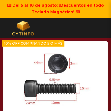
⌨️ Del 5 al 10 de agosto: ¡Descuentos en todo
Teclado Magnético! ⌨️
10% OFF COMPRANDO 5 O MÁS