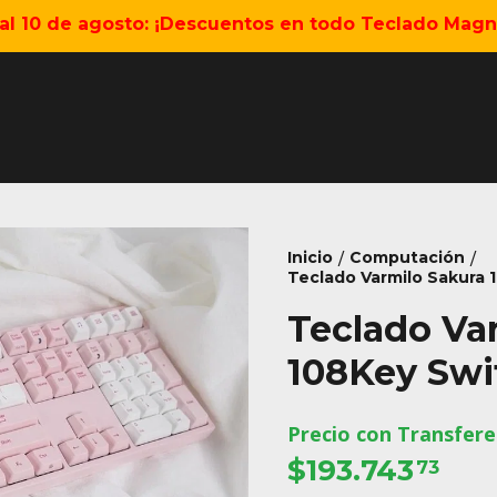
5 al 10 de agosto: ¡Descuentos en todo Teclado Magné
Inicio
Computación
/
/
Teclado Varmilo Sakura 
Teclado Va
108Key Swi
Precio con Transfere
$193.743
73