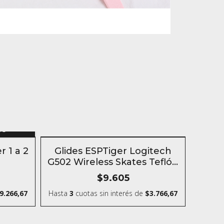
n
to
SIN STOCK
r 1 a 2
Glides ESPTiger Logitech
G502 Wireless Skates Teflón
para mouse
$9.605
9.266,67
Hasta
3
cuotas sin interés
de
$3.766,67