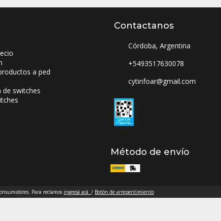
Contactanos
Córdoba, Argentina
ecio
n
+5493517630078
productos a ped
cytinfoar@gmail.com
a de switches
itches
Método de envío
 consumidores. Para reclamos
ingresá acá.
/
Botón de arrepentimiento