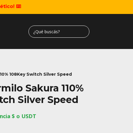
tico! ⌨️
110% 108Key Switch Silver Speed
rmilo Sakura 110%
tch Silver Speed
ncia $ o USDT