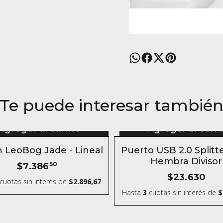
Te puede interesar tambié
Agregar al carrito
Agregar al carri
F
h LeoBog Jade - Lineal
Puerto USB 2.0 Splitte
ANDO 6 O MÁS
Hembra Divisor
$7.386
50
$23.630
cuotas sin interés
de
$2.896,67
Hasta
3
cuotas sin interés
de
$