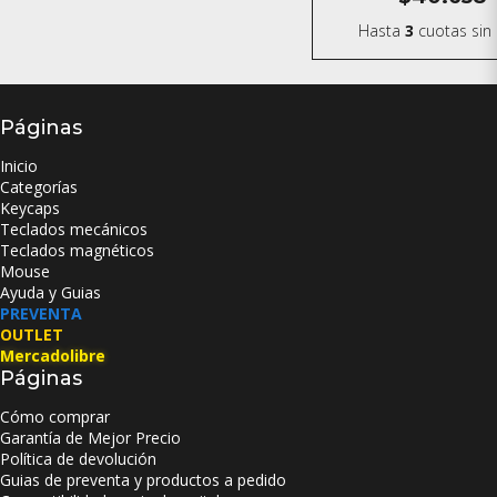
Hasta
3
cuotas sin 
Páginas
Inicio
Categorías
Keycaps
Teclados mecánicos
Teclados magnéticos
Mouse
Ayuda y Guias
PREVENTA
OUTLET
Mercadolibre
Páginas
Cómo comprar
Garantía de Mejor Precio
Política de devolución
Guias de preventa y productos a pedido