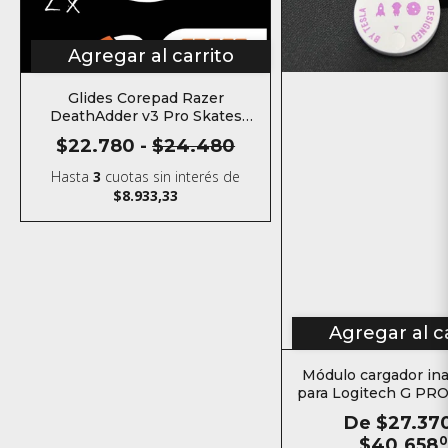
Agregar al carrito
Glides Corepad Razer
DeathAdder v3 Pro Skates
Teflón para mouse
$22.780
-
$24.480
Hasta
3
cuotas sin interés
de
$8.933,33
Agregar al c
Módulo cargador in
para Logitech G PRO
Superlight Superlig
De
$27.37
G703 G502 G
$40.658
0