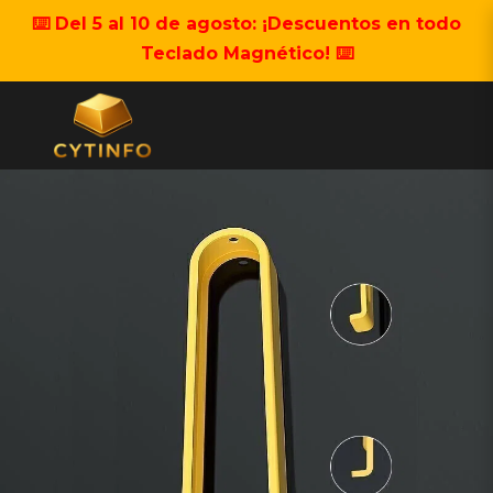
⌨️ Del 5 al 10 de agosto: ¡Descuentos en todo
Teclado Magnético! ⌨️