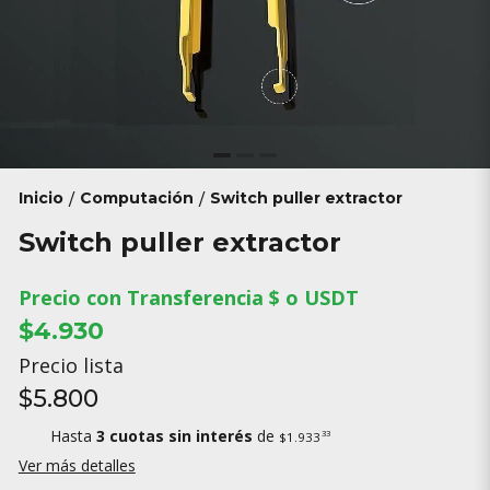
Inicio
Computación
Switch puller extractor
/
/
Switch puller extractor
Precio con Transferencia $ o USDT
$4.930
Precio lista
$5.800
Hasta
3 cuotas sin interés
de
33
$1.933
Ver más detalles