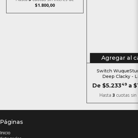
$1.800,00
Agregar al c
Switch WuqueStud
Deep Clacky - L
Magnético
De
$5.233
49
a
$
Hasta
3
cuotas sin 
Páginas
Inicio