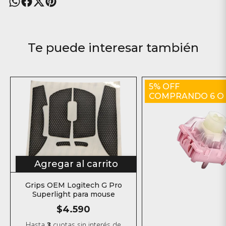
Te puede interesar también
5% OFF
COMPRANDO 6 O
Agregar al carrito
Grips OEM Logitech G Pro
Superlight para mouse
$4.590
Hasta
3
cuotas sin interés
de