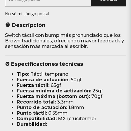
No sé mi código postal
🧠 Descripción
Switch táctil con bump más pronunciado que los
Brown tradicionales, ofreciendo mayor feedback y
sensación más marcada al escribir.
⚙️ Especificaciones técnicas
Tipo:
Táctil temprano
Fuerza de actuación:
50gf
Fuerza táctil:
65gf
Fuerza mínima de activación:
25gf
Fuerza máxima (bottom out):
70gf
Recorrido total:
3.3mm
Punto de actuación:
1.8mm
Punto táctil:
0.55mm
Compatibilidad:
MX (cruciforme)
Durabilidad: