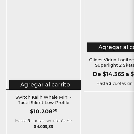
Agregar al c
Glides Vidrio Logite
Superlight 2 Skat
mouse
De
$14.365
a
$
Hasta
3
cuotas sin 
Agregar al carrito
Switch Kailh Whale Mini -
Táctil Silent Low Profile
$10.208
50
Hasta
3
cuotas sin interés
de
$4.003,33