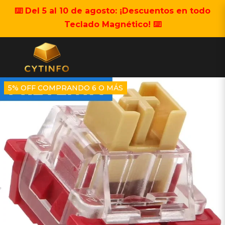
⌨️ Del 5 al 10 de agosto: ¡Descuentos en todo
Teclado Magnético! ⌨️
5% OFF COMPRANDO 6 O MÁS