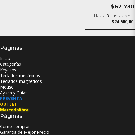
$62.730
Hasta
3
cuotas sin i
$24.600,00
Páginas
Inicio
Categorías
Keycaps
Teclados mecánicos
Teclados magnéticos
Mouse
Ayuda y Guias
PREVENTA
OUTLET
Mercadolibre
Páginas
Cómo comprar
Garantía de Mejor Precio