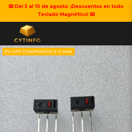
⌨️ Del 5 al 10 de agosto: ¡Descuentos en todo
Teclado Magnético! ⌨️
5% OFF COMPRANDO 6 O MÁS