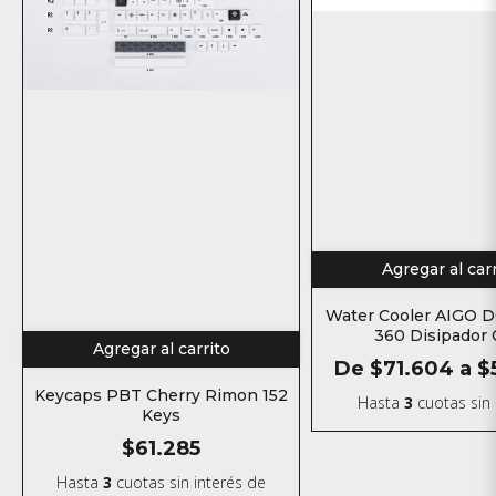
Agregar al car
Water Cooler AIGO D
360 Disipador
Agregar al carrito
Refrigeracion li
De
$71.604
a
$
Keycaps PBT Cherry Rimon 152
Hasta
3
cuotas sin 
Keys
$61.285
Hasta
3
cuotas sin interés
de