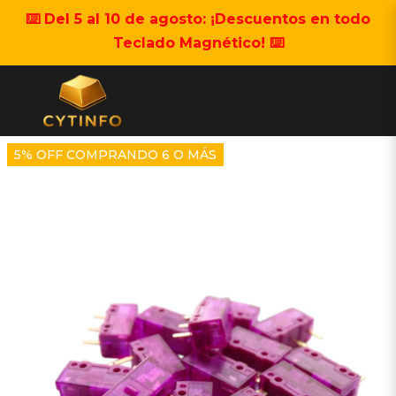
⌨️ Del 5 al 10 de agosto: ¡Descuentos en todo
Teclado Magnético! ⌨️
5% OFF COMPRANDO 6 O MÁS