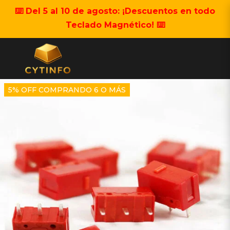
⌨️ Del 5 al 10 de agosto: ¡Descuentos en todo
Teclado Magnético! ⌨️
5% OFF COMPRANDO 6 O MÁS