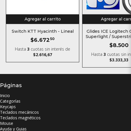
Agregar al carrito
Agregar al car
Switch KTT Hyacinth - Lineal
Glides ICE Logitech
Superlight / Superstr
$6.672
50
Teflón para m
$8.500
Hasta
3
cuotas sin interés
de
Hasta
3
cuotas sin i
$2.616,67
$3.333,33
Páginas
Inicio
Categorías
Keycaps
Teclados mecánicos
Teclados magnéticos
Mouse
Ayuda y Guias