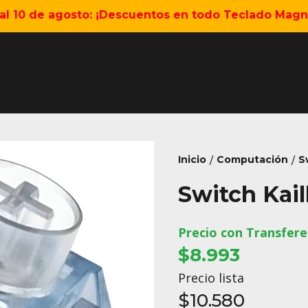
5 al 10 de agosto: ¡Descuentos en todo Teclado Magné
Inicio
Computación
S
/
/
Switch Kailh
Precio con Transfere
$8.993
Precio lista
$10.580