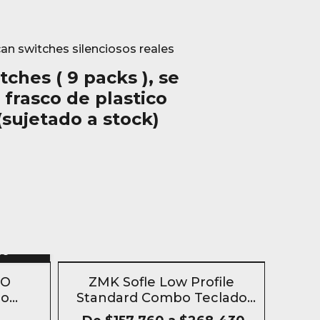
an switches silenciosos reales
tches ( 9 packs )
, se
frasco de plastico
(sujetado a stock)
n
to
SIN STOCK
- 4 %
RO
ZMK Sofle Low Profile
do
Standard Combo Teclado
io
Mecanico Inalámbrico