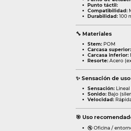
Punto táctil:
Compatibilidad:
M
Durabilidad:
100 m
🔧 Materiales
Stem:
POM
Carcasa superior:
Carcasa inferior:
Resorte:
Acero (e
✨ Sensación de uso
Sensación:
Lineal
Sonido:
Bajo (silen
Velocidad:
Rápid
🎯 Uso recomendad
🔇 Oficina / entor