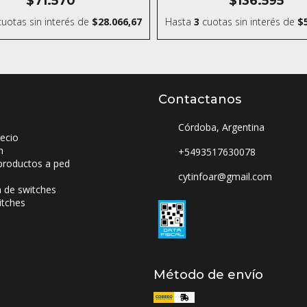
$71.570
$136.595
Inalámbrico
uotas sin interés
de
$28.066,67
Hasta
3
cuotas sin interés
de
$
Contactanos
Córdoba, Argentina
ecio
n
+5493517630078
productos a ped
cytinfoar@gmail.com
a de switches
itches
Método de envío