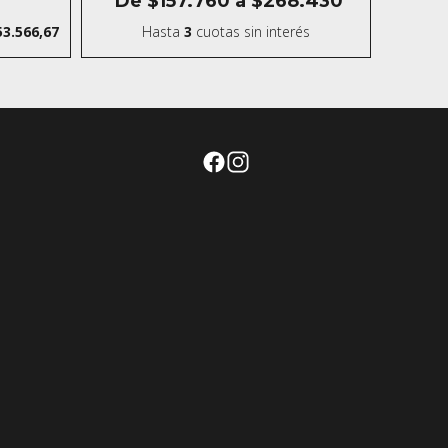
De
$157.760
a
$268.430
53.566,67
Hasta
3
cuotas sin interés