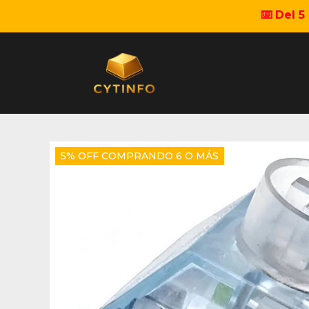
⌨️ Del 
5% OFF COMPRANDO 6 O MÁS