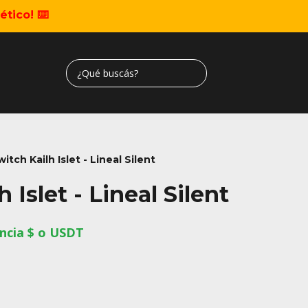
tico! ⌨️
witch Kailh Islet - Lineal Silent
 Islet - Lineal Silent
ncia $ o USDT