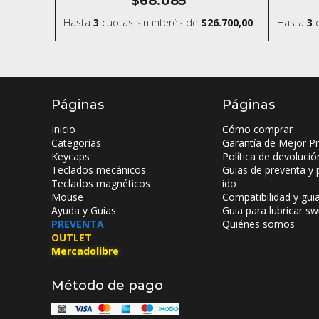
$68.085
Hasta
3
cuotas sin interés
de
$26.700,00
Hasta
3
c
Páginas
Páginas
Inicio
Cómo comprar
Categorías
Garantía de Mejor Pr
Keycaps
Política de devolució
Teclados mecánicos
Guias de preventa y 
Teclados magnéticos
ido
Mouse
Compatibilidad y gui
Ayuda y Guias
Guia para lubricar sw
PREVENTA
Quiénes somos
OUTLET
Mercadolibre
Método de pago