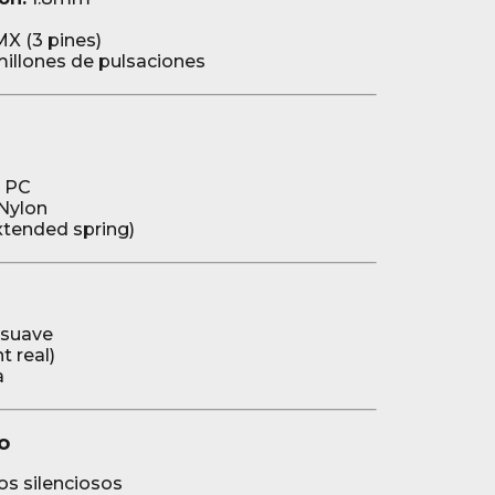
X (3 pines)
illones de pulsaciones
PC
Nylon
xtended spring)
 suave
t real)
a
o
nos silenciosos