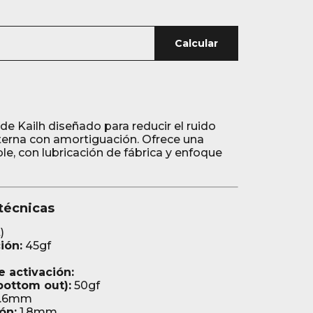
Calcular
 de Kailh diseñado para reducir el ruido
terna con amortiguación. Ofrece una
le, con lubricación de fábrica y enfoque
 técnicas
)
ión:
45gf
 activación:
ottom out):
50gf
.6mm
ón:
1.8mm