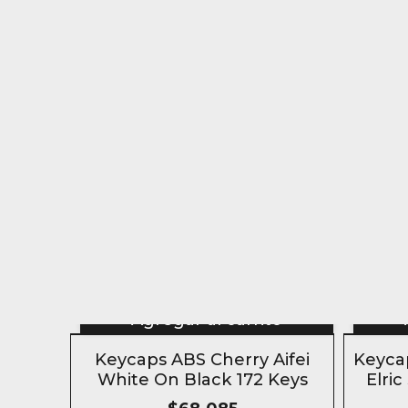
Agregar al carrito
Keycaps ABS Cherry Aifei
Keyca
White On Black 172 Keys
Elric
Fu