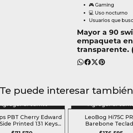
🎮 Gaming
💻 Uso nocturno
Usuarios que busc
Mayor a
90 swi
empaqueta en 
transparente. 
Te puede interesar tambié
Agregar al carrito
Agregar al carri
ps PBT Cherry Edward
LeoBog Hi75C P
 Side Printed 131 Keys
Barebone Tecla
llmetal Alchemist
Mecánico alumin