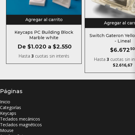
Agregar al carrito
Agregar al car
Keycaps PC Building Block
Switch Gateron Yell
Marble white
- Lineal
De
$1.020
a
$2.550
$6.672
5
Hasta
3
cuotas sin interés
Hasta
3
cuotas sin i
$2.616,67
Páginas
Inicio
Categorías
Keycaps
Teclados mecánicos
Teclados magnéticos
Mouse