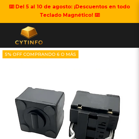
⌨️ Del 5 al 10 de agosto: ¡Descuentos en todo
Teclado Magnético! ⌨️
5% OFF COMPRANDO 6 O MÁS