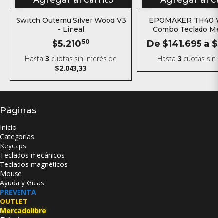
Switch Outemu Silver Wood V3
EPOMAKER TH40 W
- Lineal
Combo Teclado M
$5.210
50
De
$141.695
a
$
Hasta
3
cuotas sin interés
de
Hasta
3
cuotas sin 
$2.043,33
Páginas
Inicio
Categorías
Keycaps
Teclados mecánicos
Teclados magnéticos
Mouse
Ayuda y Guias
PREVENTA
OUTLET
Mercadolibre