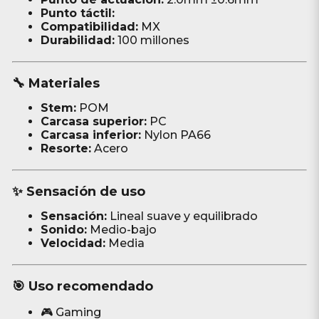
Punto táctil:
Compatibilidad:
MX
Durabilidad:
100 millones
🔧 Materiales
Stem:
POM
Carcasa superior:
PC
Carcasa inferior:
Nylon PA66
Resorte:
Acero
✨ Sensación de uso
Sensación:
Lineal suave y equilibrado
Sonido:
Medio-bajo
Velocidad:
Media
🎯 Uso recomendado
🎮 Gaming