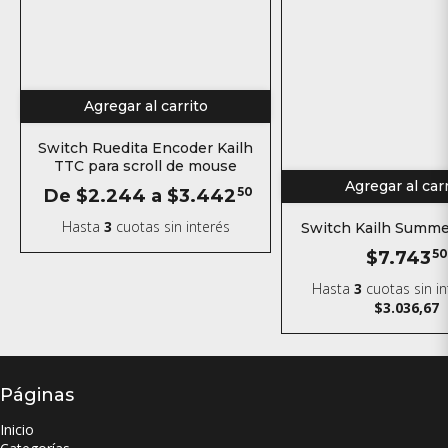
Agregar al carrito
Switch Ruedita Encoder Kailh
TTC para scroll de mouse
Agregar al car
De
$2.244
a
$3.442
50
Hasta
3
cuotas sin interés
Switch Kailh Summer
$7.743
50
Hasta
3
cuotas sin i
$3.036,67
Páginas
Inicio